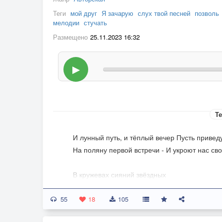
Теги
мой друг
Я зачарую
слух твой песней
позволь
мелодии
стучать
Размещено
25.11.2023 16:32
▶
Те
И лунный путь, и тёплый вечер Пусть привед
На поляну первой встречи - И укроют нас св
В кружевах сияний звёздных
Ты суету земли скорей позабудь!
55
И в глазах твоих влюблённых
18
105
Пусть отразится дивный млечный путь…