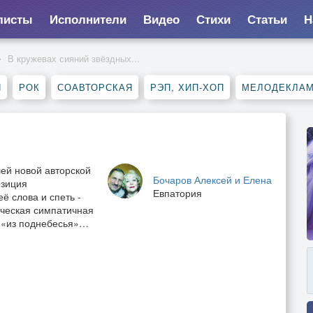
листы
Исполнители
Видео
Стихи
Статьи
Н
В кружевах сияний звёздных...
Я
РОК
СОАВТОРСКАЯ
РЭП, ХИП-ХОП
МЕЛОДЕКЛА
ей новой авторской
Бочаров Алексей и Елена
озиция
Евпатория
ё слова и спеть -
ическая симпатичная
вь «из поднебесья»…