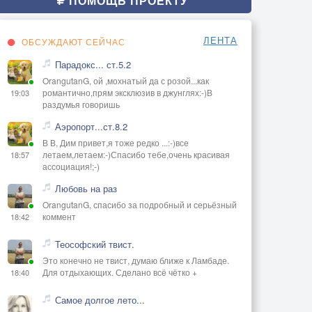
ПОМОЩЬ ПРОЕКТУ
ЛЕНТА
ОБСУЖДАЮТ СЕЙЧАС
Парадокс... ст.5.2
OrangutanG, ой ,мохнатый да с розой...как
романтично,прям эксклюзив в джунглях:-)В
19:03
раздумья говоришь
Аэропорт...ст.8.2
В В, Дим привет,я тоже редко ...:-)все
летаем,летаем:-)Спасибо тебе,очень красивая
18:57
ассоциация!;-)
Любовь на раз
OrangutanG, спасибо за подробный и серьёзный
коммент
18:42
Теософский твист.
Это конечно не твист, думаю ближе к Ламбаде.
Для отдыхающих. Сделано всё чётко +
18:40
Самое долгое лето...