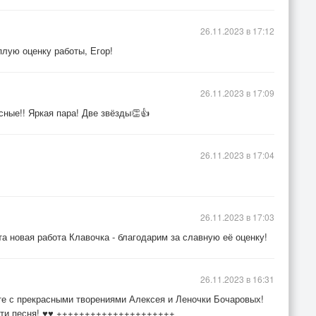
26.11.2023 в 17:12
плую оценку работы, Егор!
26.11.2023 в 17:09
сные!! Яркая пара! Две звёзды👏👍
26.11.2023 в 17:04
26.11.2023 в 17:03
та новая работа Клавочка - благодарим за славную её оценку!
26.11.2023 в 16:31
е с прекрасными творениями Алексея и Леночки Бочаровых!
ости песня! ♥♥ +++++++++++++++++++++