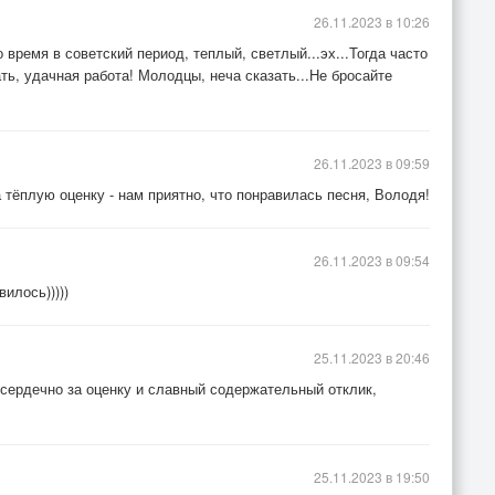
26.11.2023 в 10:26
время в советский период, теплый, светлый...эх...Тогда часто
ь, удачная работа! Молодцы, неча сказать...Не бросайте
26.11.2023 в 09:59
тёплую оценку - нам приятно, что понравилась песня, Володя!
26.11.2023 в 09:54
илось)))))
25.11.2023 в 20:46
сердечно за оценку и славный содержательный отклик,
25.11.2023 в 19:50