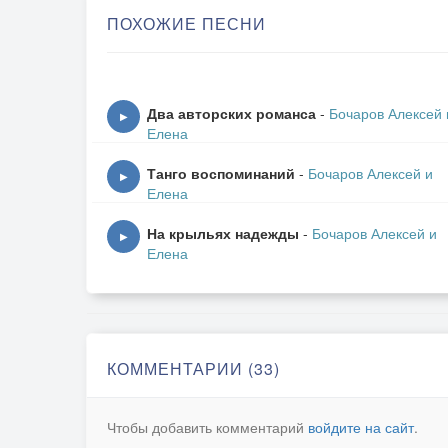
ПОХОЖИЕ ПЕСНИ
(Проигрыш)
Я зачарую слух твой песней...
Позволь, мой друг, ей только зазвучать - И о
Два авторских романса
-
Бочаров Алексей 
▶
Лишь в такт мелодии стучать ...
Елена
Танго воспоминаний
-
Бочаров Алексей и
Как сладки наши нежные объятья -
▶
Елена
Над миром парой яркой воспарим! И две звез
Зажгутся светом чудным до зари…
На крыльях надежды
-
Бочаров Алексей и
▶
Елена
До зари…
КОММЕНТАРИИ (33)
Чтобы добавить комментарий
войдите на сайт
.