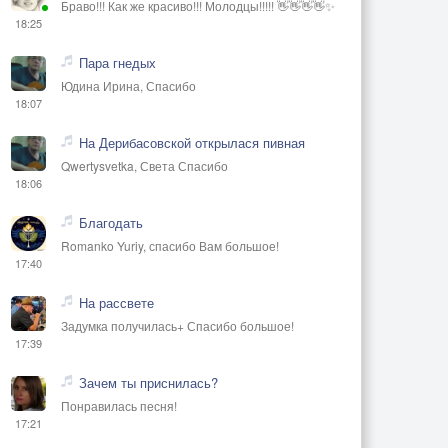
Браво!!! Как же красиво!!! Молодцы!!!!! 👋👋👋👋✨
18:25
Пара гнедых
Юдина Ирина, Спасибо
18:07
На Дерибасовской открылася пивная
Qwertysvetka, Света Спасибо
18:06
Благодать
Romanko Yuriy, спасибо Вам большое!
17:40
На рассвете
Задумка получилась+ Спасибо большое!
17:39
Зачем ты приснилась?
Понравилась песня!
17:21