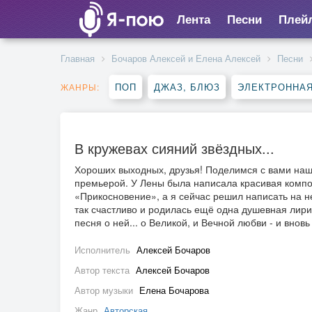
Лента
Песни
Плей
Главная
Бочаров Алексей и Елена Алексей
Песни
ПОП
ДЖАЗ, БЛЮЗ
ЭЛЕКТРОННА
ЖАНРЫ:
В кружевах сияний звёздных...
Хороших выходных, друзья! Поделимся с вами наш
премьерой. У Лены была написала красивая комп
«Прикосновение», а я сейчас решил написать на не
так счастливо и родилась ещё одна душевная лир
песня о ней... о Великой, и Вечной любви - и вно
Исполнитель
Алексей Бочаров
Автор текста
Алексей Бочаров
Автор музыки
Елена Бочарова
Жанр
Авторская