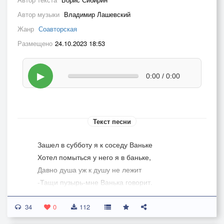
Автор музыки
Владимир Лашевский
Жанр
Соавторская
Размещено
24.10.2023 18:53
▶
0:00 / 0:00
Текст песни
Зашел в субботу я к соседу Ваньке
Хотел помыться у него я в баньке,
Давно душа уж к душу не лежит
-Тащи пузырь-мне Ванька говорит.
-Я знатно баньку натопил с утра,
34
Помывки уж давно пришла пора,
0
112
Но что за баня нам без пузыря,