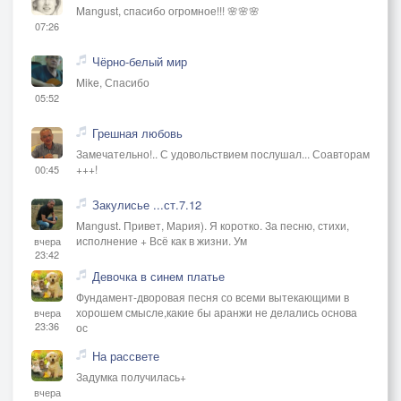
Mangust, спасибо огромное!!! 🌸🌸🌸
07:26
Чёрно-белый мир
Mike, Спасибо
05:52
Грешная любовь
Замечательно!.. С удовольствием послушал... Соавторам
+++!
00:45
Закулисье ...ст.7.12
Mangust. Привет, Мария). Я коротко. За песню, стихи,
исполнение + Всё как в жизни. Ум
вчера
23:42
Девочка в синем платье
Фундамент-дворовая песня со всеми вытекающими в
хорошем смысле,какие бы аранжи не делались основа
вчера
23:36
ос
На рассвете
Задумка получилась+
вчера