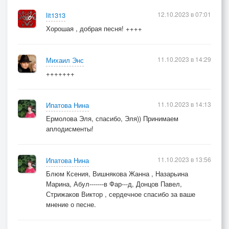
Он.
12.10.2023 в 07:01
lit1313
Пусть звёзды завидуют нам -
Хорошая , добрая песня! ++++
Мы две половинки с тобой.
Она.
11.10.2023 в 14:29
Михаил Энс
Тебя никому не отдам,
+++++++
Мужчина единственный мой.
11.10.2023 в 14:13
Ипатова Нина
Ермолова Эля, спасибо, Эля)) Принимаем
аплодисменты!
11.10.2023 в 13:56
Ипатова Нина
Блюм Ксения, Вишнякова Жанна , Назарьина
Марина, Абул-------в Фар---д, Донцов Павел,
Стрижаков Виктор , сердечное спасибо за ваше
мнение о песне.