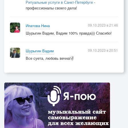
Ритуальные услуги в Санкт-Петербуге
-
профессионалы своего дела!
09.10.2023 в 21:46
Ипатова Нина
Шурыгин Вадим, Вадим 100% правда))) Спасибо!
09.10.2023 в 20:51
Шурыгин Вадим
Все суета, любовь вечна!✌