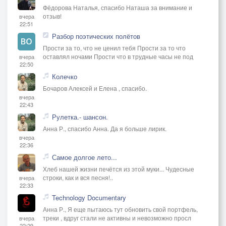
Фёдорова Наталья, спасибо Наташа за внимание и
отзыв!
вчера
22:51
Разбор поэтических полётов
Прости за то, что не ценил тебя Прости за то что
оставлял ночами Прости что в трудные часы не под
вчера
22:50
Колечко
Бочаров Алексей и Елена , спасибо.
вчера
22:43
Рулетка.- шансон.
Анна Р., спасибо Анна. Да я больше лирик.
вчера
22:36
Самое долгое лето...
Хлеб нашей жизни печётся из этой муки... Чудесные
строки, как и вся песня!..
вчера
22:33
Technology Documentary
Анна Р., Я еще пытаюсь тут обновить свой портфель,
треки , вдруг стали не активны и невозможно просл
вчера
22:29