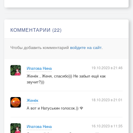
Звёзды не смогут познать.
Плывём по волнам,
Летим к облакам -
Чувства любви не сдержать.
КОММЕНТАРИИ (22)
Вместе.
Чтобы добавить комментарий
войдите на сайт
.
Светятся счастьем глаза.
Бьются сердца мотыльками.
Тянутся губы к губам.
19.10.2023 в 21:46
Ипатова Нина
Нежность любви пьём глотками.
Женёк , Женя, спасибо))) Не забыл ещё как
звучит?)))
Он.
Пусть звёзды завидуют нам -
18.10.2023 в 21:01
Женёк
Мы две половинки с тобой.
А вот и Натуськин голосок.)) 🌹
Она.
Тебя никому не отдам,
16.10.2023 в 11:35
Ипатова Нина
Мужчина единственный мой.