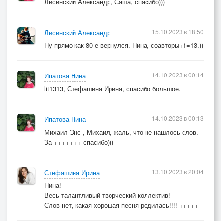
Лисинский Александр, Саша, спасибо)))
Вместе.
15.10.2023 в 18:50
Лисинский Александр
Не зная тепла,
Ну прямо как 80-е вернулся. Нина, соавторы+1=13.))
Сгорают дотла -
Звёзды не могут любить.
Он.
14.10.2023 в 00:14
Ипатова Нина
Мне без тебя,
lit1313, Стефашина Ирина, спасибо большое.
Она.
Тебе без меня
14.10.2023 в 00:13
Ипатова Нина
Вместе.
Даже и дня не прожить.
Михаил Энс , Михаил, жаль, что не нашлось слов.
За +++++++ спасибо)))
Вместе.
Светятся счастьем глаза.
13.10.2023 в 20:04
Стефашина Ирина
Бьются сердца мотыльками.
Нина!
Тянутся губы к губам.
Весь талантливый творческий коллектив!
Слов нет, какая хорошая песня родилась!!!! +++++
Нежность любви пьём глотками.