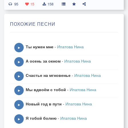
95
Слова горячи.
15
158
Звёзды завидуют нам.
ПОХОЖИЕ ПЕСНИ
Вместе.
Светятся счастьем глаза.
Бьются сердца мотыльками.
Ты нужен мне
-
Ипатова Нина
Тянутся губы к губам.
▶
Нежность любви пьём глотками.
А осень за окном
-
Ипатова Нина
Он.
▶
Пусть звёзды завидуют нам -
Счастье на мгновенье
-
Ипатова Нина
Мы две половинки с тобой.
▶
Она.
Мы вдвоём с тобой
-
Ипатова Нина
Тебя никому не отдам,
▶
Мужчина единственный мой.
Новый год в пути
-
Ипатова Нина
▶
Он.
Я тобой болею
-
Ипатова Нина
Той ласки тепло,
▶
Что нас обожгло -