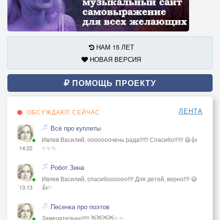
НАМ 15 ЛЕТ
НОВАЯ ВЕРСИЯ
ПОМОЩЬ ПРОЕКТУ
ЛЕНТА
ОБСУЖДАЮТ СЕЙЧАС
Всё про куплеты
Ивлев Василий, ооооооочень рада!!!!!! Спасибо!!!!!! 😃👍
✨✨✨
14:22
Робот Зина
Ивлев Василий, спасибоооооо!!!! Для детей, верно!!!! 😃
👍✨
13:13
Песенка про поэтов
Замечательно!!!!! 👋👋👋👋✨✨