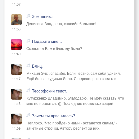
11:57
Земляника
Денисова Владлена, спасибо большое!
11:56
Подарите мне...
Сколько ж Вам в блокаду было?
11:40
Блиц.
Михаил Энс , спасибо. Если честно, сам себя удивил.
Ещё больше удивил Suno. С первого раза спел как
11:17
Теософский твист.
Кутурженко Владимир, благодарю. Не могу сказать, что
мне не нравится. ))) Последние несколько вещей
11:13
Зачем ты приснилась?
Неплохо. "Что пройдено нами - останется снами," -
зачётные строчки. Автору респект за них.
11:09