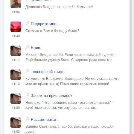
Денисова Владлена, спасибо большое!
11:56
Подарите мне...
Сколько ж Вам в блокаду было?
11:40
Блиц.
Михаил Энс , спасибо. Если честно, сам себя удивил.
Ещё больше удивил Suno. С первого раза спел как
11:17
Теософский твист.
Кутурженко Владимир, благодарю. Не могу сказать, что
мне не нравится. ))) Последние несколько вещей
11:13
Зачем ты приснилась?
Неплохо. "Что пройдено нами - останется снами," -
зачётные строчки. Автору респект за них.
11:09
Рассвет-закат.
Ванина Светлана, спасибо. Заходите ещё, поющая
душа.
11:03