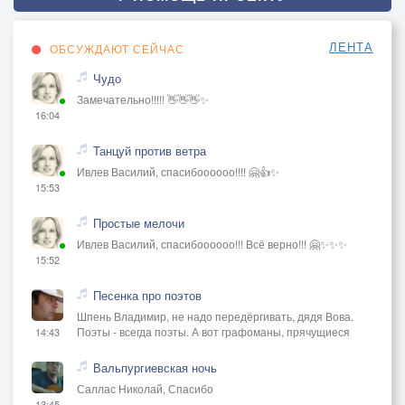
ЛЕНТА
ОБСУЖДАЮТ СЕЙЧАС
Чудо
Замечательно!!!!! 👋👋👋✨
16:04
Танцуй против ветра
Ивлев Василий, спасибоооооо!!!! 🤗👍✨
15:53
Простые мелочи
Ивлев Василий, спасибоооооо!!! Всё верно!!! 🤗✨✨✨
15:52
Песенка про поэтов
Шпень Владимир, не надо передёргивать, дядя Вова.
Поэты - всегда поэты. А вот графоманы, прячущиеся
14:43
Вальпургиевская ночь
Саллас Николай, Спасибо
13:45