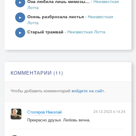
Она любила лишь мимозы…
-
Неизвестная
Грустит полночная Луна
▶
Лотта
И звездам в небе нет покоя.
Осень разбросала листья
-
Неизвестная
▶
Лотта
Не перестану никогда
Старый трамвай
-
Неизвестная Лотта
Мечтать о счастье нашей встречи.
▶
Я буду ждать тебя всегда…
Ждать... время ведь любовь не лечит..
Исполнитель Валентин Паршин
Автор текста Неизвестная Лотта
КОММЕНТАРИИ (11)
Автор музыки Валентин Паршин
Жанр Соавторская
Чтобы добавить комментарий
войдите на сайт
.
https://ya-poyu.ru/song/72346
24.12.2023 в 14:24
Столяров Николай
Прекрасно друзья. Любовь вечна.