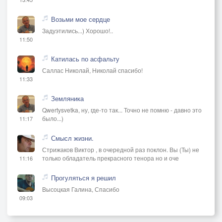
Возьми мое сердце
Задуэтились...) Хорошо!..
11:50
Катилась по асфальту
Саллас Николай, Николай спасибо!
11:33
Земляника
Qwertysvetka, ну, где-то так... Точно не помню - давно это
было...)
11:17
Смысл жизни.
Стрижаков Виктор , в очередной раз поклон. Вы (Ты) не
только обладатель прекрасного тенора но и оче
11:16
Прогуляться я решил
Высоцкая Галина, Спасибо
09:03