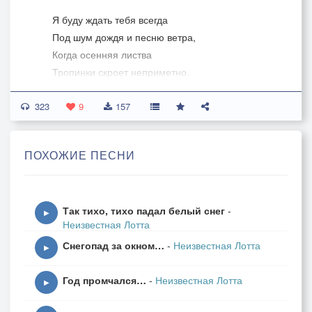
Я буду ждать тебя всегда
Под шум дождя и песню ветра,
Когда осенняя листва
Тропинки скроет неприметно.
323
Я буду ждать тебя всегда
9
157
Под завыванье грозной вьюги,
Когда метели, холода
ПОХОЖИЕ ПЕСНИ
И далеки мы друг от друга.
Я буду ждать тебя всегда
Так тихо, тихо падал белый снег
-
Под звон чарующей капели,
▶
Неизвестная Лотта
Когда придет опять Весна
Снегопад за окном…
-
Неизвестная Лотта
И зацветут сады в апреле.
▶
Год промчался…
-
Неизвестная Лотта
Я буду ждать тебя всегда
▶
Когда моря шумят прибоем,