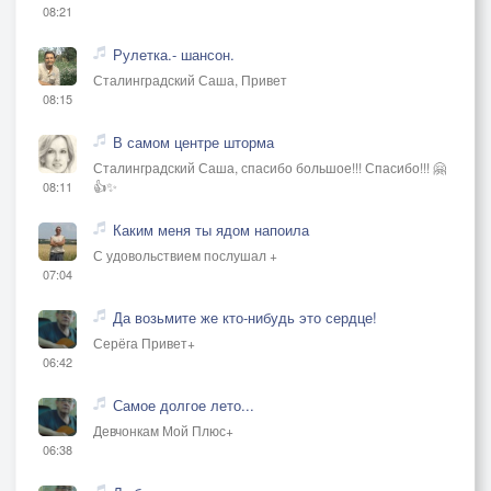
08:21
Рулетка.- шансон.
Сталинградский Саша, Привет
08:15
В самом центре шторма
Сталинградский Саша, спасибо большое!!! Спасибо!!! 🤗
👍✨
08:11
Каким меня ты ядом напоила
С удовольствием послушал +
07:04
Да возьмите же кто-нибудь это сердце!
Серёга Привет+
06:42
Самое долгое лето...
Девчонкам Мой Плюс+
06:38