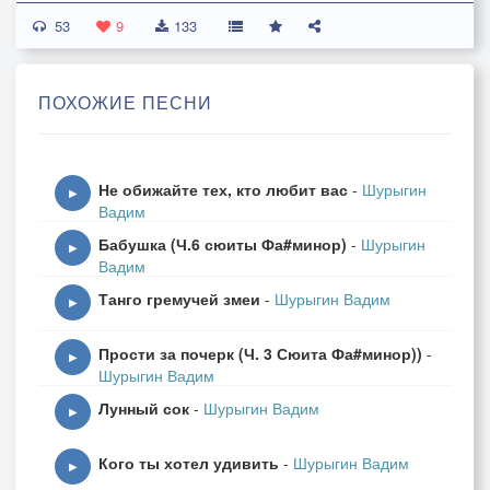
53
Сойдет ли ночь на землю ясная,
9
133
Звезд много блещет в небесах,
Но ты одна, моя прекрасная,
ПОХОЖИЕ ПЕСНИ
Горишь в отрадных мне лучах.
Звезда надежды благодатная,
Не обижайте тех, кто любит вас
-
Шурыгин
Звезда любви волшебных дней,
▶
Вадим
Ты будешь вечно незакатная
Бабушка (Ч.6 сюиты Фа#минор)
-
Шурыгин
В душе тоскующей моей!
▶
Вадим
Танго гремучей змеи
-
Шурыгин Вадим
Твоих лучей небесной силою
▶
Вся жизнь моя озарена.
Прости за почерк (Ч. 3 Сюита Фа#минор))
-
Умру ли я - ты над могилою
▶
Шурыгин Вадим
Гори, гори, моя звезда!
Лунный сок
-
Шурыгин Вадим
▶
Кого ты хотел удивить
-
Шурыгин Вадим
▶