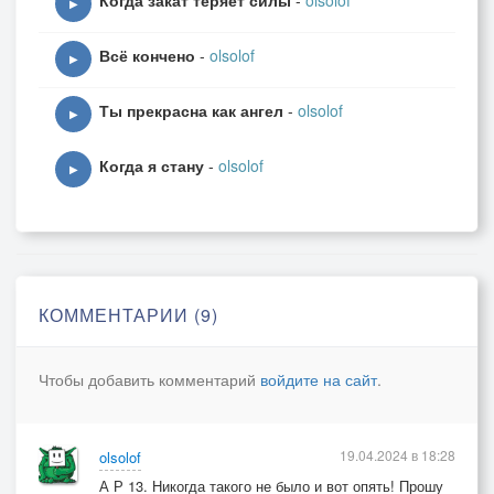
Когда закат теряет силы
-
olsolof
▶
Всё кончено
-
olsolof
▶
Ты прекрасна как ангел
-
olsolof
▶
Когда я стану
-
olsolof
▶
КОММЕНТАРИИ (9)
Чтобы добавить комментарий
войдите на сайт
.
19.04.2024 в 18:28
olsolof
А Р 13. Никогда такого не было и вот опять! Прошу