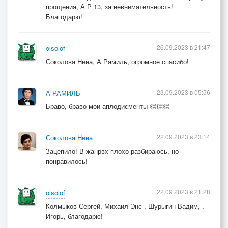
прощения, А Р 13, за невнимательность!
Благодарю!
26.09.2023 в 21:47
olsolof
Соколова Нина, А Рамиль, огромное спасибо!
23.09.2023 в 05:56
А РАМИЛЬ
Браво, браво мои аплодисменты 👏👏👏
22.09.2023 в 23:14
Соколова Нина
Зацепило! В жанрвх плохо разбираюсь, но
понравилось!
22.09.2023 в 21:28
olsolof
Колмыков Сергей, Михаил Энс , Шурыгин Вадим, .
Игорь, благодарю!