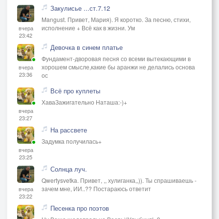
Закулисье ...ст.7.12
Mangust. Привет, Мария). Я коротко. За песню, стихи,
исполнение + Всё как в жизни. Ум
вчера
23:42
Девочка в синем платье
Фундамент-дворовая песня со всеми вытекающими в
хорошем смысле,какие бы аранжи не делались основа
вчера
23:36
ос
Всё про куплеты
ХаваЗажигательно Наташа:-)+
вчера
23:27
На рассвете
Задумка получилась+
вчера
23:25
Солнца луч.
Qwertysvetka. Привет, ,, хулиганка,,)). Ты спрашиваешь -
зачем мне, ИИ..?? Постараюсь ответит
вчера
23:22
Песенка про поэтов