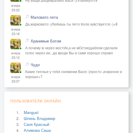
Ну Ваще,шедеврально Вася:-)!Улыбнул!+9
вчера
23:22
Маловато лета
Да,жарковато:-)Любишь ты лето Коля,чувствуется:-)+8
вчера
23:16
Хранимые Богом
А почему ж через мостИк,а не мОстик)даблом сделали
голос через ии...да вроде Вы и сами хорошо справл
вчера
23:12
Чудо
Какие теплые у тебя снежинки Вася:-)просто ,искренне и
хорошо+7
вчера
23:07
ПОЛЬЗОВАТЕЛИ ОНЛАЙН
Mangust
Шпень Владимир
Саня Красный
Алимова Саша