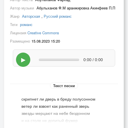
Автор музыки
Абульханов Ф.М аранжировка Акинфеев П.П
Жанр
Авторская
,
Русский романс
Теги
романс
Лицензия
Creative Commons
Размещено
15.08.2023 15:20
▶
0:00 / 0:00
Текст песни
скрипнет ли дверь в бреду полусонном
ветер ли взвоет как раненный зверь
звезды мерцают на небе бездонном
и на столе не допитый фужер
и на столе не допитый фужер