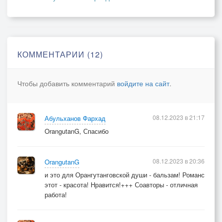
свет свечи играет гранями
ласкает их и гладит сверху вниз
вернет ли мне покой, вернет ли смысл жизни
твой взгляд из под ресниц
твой взгляд из под ресниц
КОММЕНТАРИИ (12)
Чтобы добавить комментарий
войдите на сайт
.
08.12.2023 в 21:17
Абульханов Фархад
OrangutanG, Спасибо
08.12.2023 в 20:36
OrangutanG
и это для Орангутанговской души - бальзам! Романс
этот - красота! Нравится!+++ Соавторы - отличная
работа!