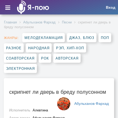
Вход
Главная
Абульханов Фархад
Песни
скрипнет ли дверь в
бреду полусонном
МЕЛОДЕКЛАМАЦИЯ
ДЖАЗ, БЛЮЗ
ПОП
ЖАНРЫ:
РАЗНОЕ
НАРОДНАЯ
РЭП, ХИП-ХОП
СОАВТОРСКАЯ
РОК
АВТОРСКАЯ
ЭЛЕКТРОННАЯ
скрипнет ли дверь в бреду полусонном
Абульханов Фархад
Исполнитель
Алевтина
Автор текста
Абульханов Фархад