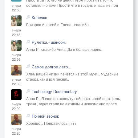
оставлял ночами Прости что в трудные часы не под
вчера
22:50
Колечко
Бочаров Алексей и Елена , спасибо.
вчера
22:43
Рулетка.- шансон.
Анна Р., спасибо Анна. Да я больше лирик.
вчера
22:36
Самое долгое лето...
Хлеб нашей жизни печётся из этой муки... Чудесные
строки, как и вся песня!..
вчера
22:33
Technology Documentary
Анна Р., Я еще пытаюсь тут обновить свой портфель,
треки , вдруг стали не активны и невозможно просл
вчера
22:29
Ночной звонок
Хорошо!.. Понравилось!..+++
вчера
22:20