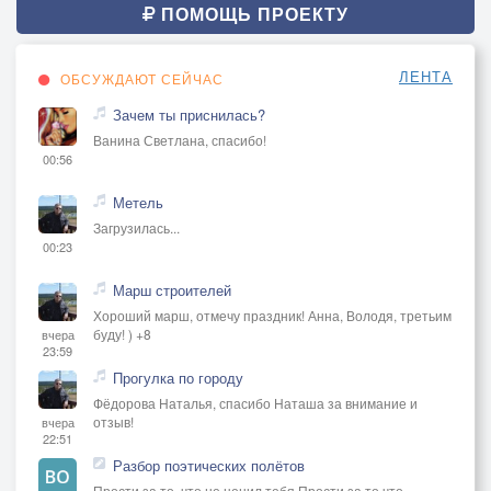
ПОМОЩЬ ПРОЕКТУ
ЛЕНТА
ОБСУЖДАЮТ СЕЙЧАС
Зачем ты приснилась?
Ванина Светлана, спасибо!
00:56
Метель
Загрузилась...
00:23
Марш строителей
Хороший марш, отмечу праздник! Анна, Володя, третьим
буду! ) +8
вчера
23:59
Прогулка по городу
Фёдорова Наталья, спасибо Наташа за внимание и
отзыв!
вчера
22:51
Разбор поэтических полётов
Прости за то, что не ценил тебя Прости за то что