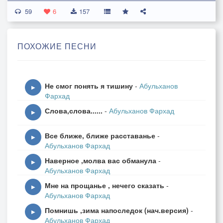
59
6
157
неровный свет свечи, вино бросает блики
и наползает грусть, молчи тоска, молчи
ПОХОЖИЕ ПЕСНИ
осадком на душе остался след надежды
лишь ветер о тебе ,поет, поет в ночи
лишь ветер о тебе, поет, поет в ночи
Не смог понять я тишину
-
Абульханов
▶
Фархад
наполовину пуст фужер или наполовину полон
Слова,слова......
-
Абульханов Фархад
какою мерой мерить и как тут рассудить
▶
разбитою любовь уж заново не склеить
Все ближе, ближе расставанье
-
себя не убедить, себя не победить
▶
Абульханов Фархад
Наверное ,молва вас обманула
-
разъедает сладкая отрава
▶
Абульханов Фархад
душу мне ,уму наперекор
Мне на прощанье , нечего сказать
-
прощания слова, тоскливы в расставанье
▶
Абульханов Фархад
в глазах твоих укор, в глазах твоих укор,
Помнишь ,зима напоследок (нач.версия)
-
▶
Абульханов Фархад