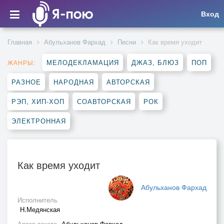
Вход
Главная
Абульханов Фархад
Песни
Как время уходит
МЕЛОДЕКЛАМАЦИЯ
ДЖАЗ, БЛЮЗ
ПОП
ЖАНРЫ:
РАЗНОЕ
НАРОДНАЯ
АВТОРСКАЯ
РЭП, ХИП-ХОП
СОАВТОРСКАЯ
РОК
ЭЛЕКТРОННАЯ
Как время уходит
Абульханов Фархад
Исполнитель
Н.Медянская
Автор текста
Абульханов Фархад