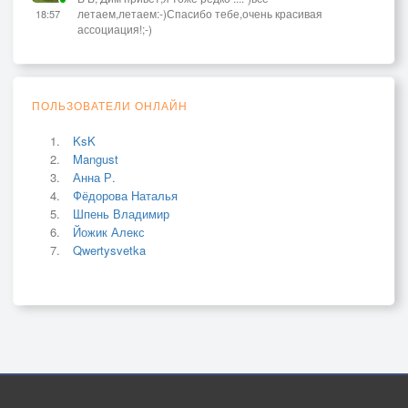
летаем,летаем:-)Спасибо тебе,очень красивая
18:57
ассоциация!;-)
ПОЛЬЗОВАТЕЛИ ОНЛАЙН
KsK
Mangust
Анна Р.
Фёдорова Наталья
Шпень Владимир
Йожик Алекс
Qwertysvetka