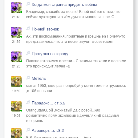
Когда моя странна придет с войны
Владимир, спасибо за песню! В ней поётся о том, что
сейчас чувствуют и о чём думают многие из нас. О
21:43
Ночной звонок
Ах, эти воспоминания, приятные и грешные!) Почему-то
представилось, что эта песня звучит в советском
21:39
Прогулка по городу
Плавно готовимся к осени... С такими стихами и песнями
это происходит легче! +2
21:25
Метель
osman1953, еще раз попробуй,у меня тоже не грузилось
,с 10й попытки
19:59
Парадокс... ст.5.2
OrangutanG, ой ,мохнатый да с розой...как
романтично,прям эксклюзив в джунглях:-)В раздумья
19:03
говоришь
Аэропорт...ст.8.2
В В, Дим привет,я тоже редко ...:-)все