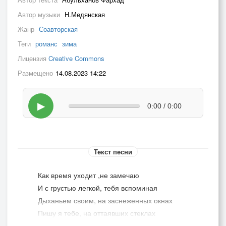
Автор музыки
Н.Медянская
Жанр
Соавторская
Теги
романс
зима
Лицензия
Creative Commons
Размещено
14.08.2023 14:22
▶
0:00 / 0:00
Текст песни
Как время уходит ,не замечаю
И с грустью легкой, тебя вспоминая
Дыханьем своим, на заснеженных окнах
Пишу я тебе, на оттаявших стеклах
А том что ждала, о что скучала