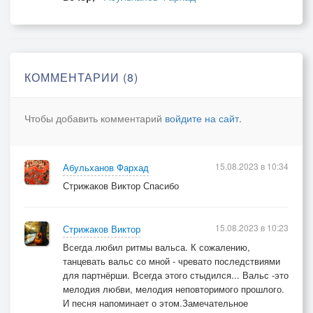
Тебя рядом нет, я не летаю
Тебя рядом нет, только лишь в мыслях
Увидимся ли, в следующих жизнях
В следующих жизнях, встретимся знаю
Как время уходит ,не замечаю.
КОММЕНТАРИИ (8)
Чтобы добавить комментарий
войдите на сайт
.
15.08.2023 в 10:34
Абульханов Фархад
Стрижаков Виктор Спасибо
15.08.2023 в 10:23
Стрижаков Виктор
Всегда любил ритмы вальса. К сожалению,
танцевать вальс со мной - чревато последствиями
для партнёрши. Всегда этого стыдился... Вальс -это
мелодия любви, мелодия неповторимого прошлого.
И песня напоминает о этом.Замечательное