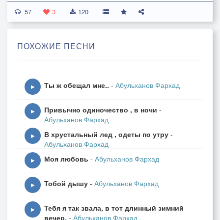
57
Как время уходит ,не замечала
3
120
Давно ли зима нас закружила
ПОХОЖИЕ ПЕСНИ
Первым снегом приворожила
Толкнула навстречу ,друг другу в объятия
Хотя на душе было ненастье
Ты ж обещал мне..
-
Абульханов Фархад
И вот и оттаяла ,вот и ожила
▶
Вальсом зима нас закружила
Привычно одиночество , в ночи
-
▶
Абульханов Фархад
Скупы и коротки любви куплеты
В хрустальный лед , одеты по утру
-
Где же теперь, наши корнеты
▶
Абульханов Фархад
В странах каких, каких городах
Моя любовь
-
Абульханов Фархад
Давно генералы седые ,в летах
▶
Куда же исчезли лихие поэты
Тобой дышу
-
Абульханов Фархад
Скупы и коротки любви куплеты
▶
Тебя я так звала, в тот длинный зимний
Как время уходит ,не замечаю
▶
вечер,
-
Абульханов Фархад