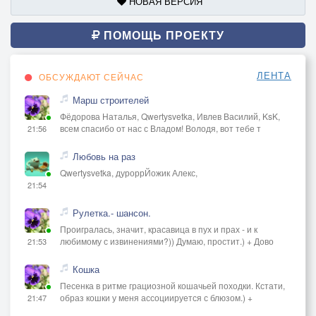
НОВАЯ ВЕРСИЯ
ПОМОЩЬ ПРОЕКТУ
ЛЕНТА
ОБСУЖДАЮТ СЕЙЧАС
Марш строителей
Фёдорова Наталья, Qwertysvetka, Ивлев Василий, KsK,
всем спасибо от нас с Владом! Володя, вот тебе т
21:56
Любовь на раз
Qwertysvetka, дуроррЙожик Алекс,
21:54
Рулетка.- шансон.
Проигралась, значит, красавица в пух и прах - и к
любимому с извинениями?)) Думаю, простит.) + Дово
21:53
Кошка
Песенка в ритме грациозной кошачьей походки. Кстати,
образ кошки у меня ассоциируется с блюзом.) +
21:47