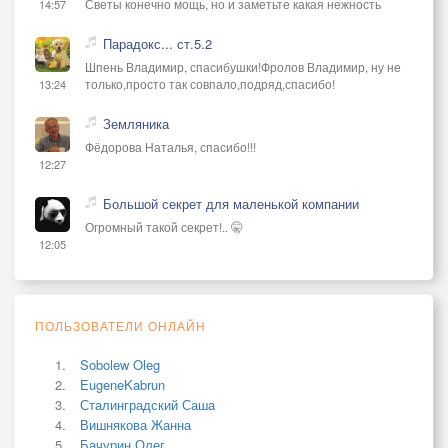
Светы конечно мощь, но и заметьте какая нежность
14:57
Парадокс... ст.5.2
Шпень Владимир, спасибушки!Фролов Владимир, ну не
только,просто так совпало,подряд,спасибо!
13:24
Земляника
Фёдорова Наталья, спасибо!!!
12:27
Большой секрет для маленькой компании
Огромный такой секрет!.. 🤫
12:05
ПОЛЬЗОВАТЕЛИ ОНЛАЙН
Sobolew Oleg
EugeneKabrun
Сталинградский Саша
Вишнякова Жанна
Бачурин Олег