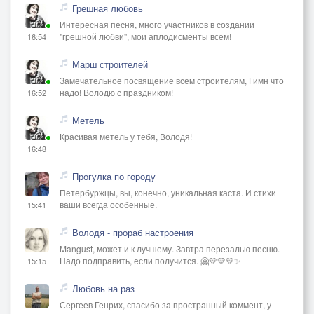
Грешная любовь
Интересная песня, много участников в создании
"грешной любви", мои аплодисменты всем!
16:54
Марш строителей
Замечательное посвящение всем строителям, Гимн что
надо! Володю с праздником!
16:52
Метель
Красивая метель у тебя, Володя!
16:48
Прогулка по городу
Петербуржцы, вы, конечно, уникальная каста. И стихи
ваши всегда особенные.
15:41
Володя - прораб настроения
Mangust, может и к лучшему. Завтра перезалью песню.
Надо подправить, если получится. 🤗💛💛💛✨
15:15
Любовь на раз
Сергеев Генрих, спасибо за пространный коммент, у