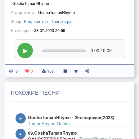
GoshaTumanRhyme
Автор текста
GoshaTumanRhyme
Жанр
Рэп, хип-хоп
,
Гангста-рэп
Размещено
28.07.2023 20:59
▶
0:00 / 0:00
8
0
158
ПОХОЖИЕ ПЕСНИ
GoshaTumanRhyme - Это заразно(2023)
-
▶
TumanRhyme Gosha
09.GoshaTumanRhyme
▶