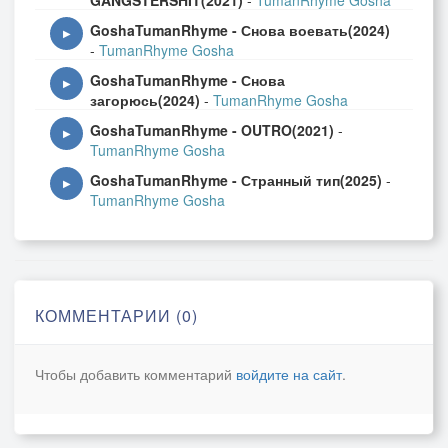
GANGSTERSHIT(2021)
-
TumanRhyme Gosha
GoshaTumanRhyme - Снова воевать(2024)
▶
-
TumanRhyme Gosha
GoshaTumanRhyme - Снова
▶
загорюсь(2024)
-
TumanRhyme Gosha
GoshaTumanRhyme - OUTRO(2021)
-
▶
TumanRhyme Gosha
GoshaTumanRhyme - Странный тип(2025)
-
▶
TumanRhyme Gosha
КОММЕНТАРИИ (0)
Чтобы добавить комментарий
войдите на сайт
.