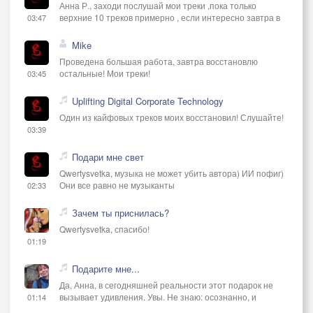
Анна Р., заходи послушай мои треки ,пока только
верхние 10 треков примерно , если интересно завтра в
03:47
Mike
Проведена большая работа, завтра восстановлю
остальные! Мои треки!
03:45
Uplifting Digital Corporate Technology
Один из кайфовых треков моих восстановил! Слушайте!
03:39
Подари мне свет
Qwertysvetka, музыка не может убить автора) ИИ пофиг)
Они все равно не музыканты
02:33
Зачем ты приснилась?
Qwertysvetka, спасибо!
01:19
Подарите мне...
Да, Анна, в сегодняшней реальности этот подарок не
вызывает удивления. Увы. Не знаю: осознанно, и
01:14