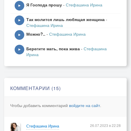
Я Господа прошу
-
Стефашина Ирина
Я к любви летела горлицей,
▶
Обнимая тишину,
Так молится лишь любящая женщина
-
Чтоб желание исполнилось
▶
Стефашина Ирина
В миг, когда её коснусь. – 2 раза
Можно?..
-
Стефашина Ирина
▶
Проигрыш и на полтона вверх
Берегите мать, пока жива
-
Стефашина
▶
Ирина
3.
И к рукам припав безропотно,
Расскажу, как я ждала,
Как у звезд просила шепотом:
Пусть пошлют, чуть-чуть тепла.
КОММЕНТАРИИ (15)
Чтобы душенька усталая
Отогрелась, хоть на миг...
Чтобы добавить комментарий
войдите на сайт
.
Полоскала зорька алая
В речке вышитый рушник. – 2 раза
26.07.2023 в 22:28
Стефашина Ирина
Завершение