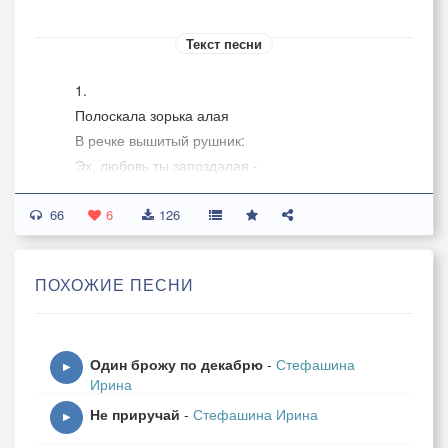
Текст песни
1.
Полоскала зорька алая
В речке вышитый рушник:
Эх, любовь ты запоздалая -
Счастье, данное на миг.
66
За метелью, за порошею
6
126
Я любви искала след,
Где трава была не скошена
ПОХОЖИЕ ПЕСНИ
И струился лунный свет. – 2 раза
2.
Один брожу по декабрю
-
Стефашина
Я в ночи безмолвной маялась,
▶
Ирина
У Всевышнего моля
Не приручай
-
Стефашина Ирина
И надежда не растаяла,
▶
Что потоньше хрусталя.