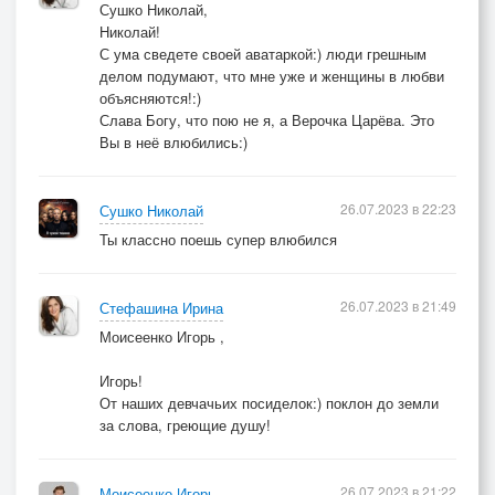
Сушко Николай,
Николай!
С ума сведете своей аватаркой:) люди грешным
© Copyright: Ирина Стефашина
делом подумают, что мне уже и женщины в любви
объясняются!:)
Слава Богу, что пою не я, а Верочка Царёва. Это
Вы в неё влюбились:)
26.07.2023 в 22:23
Сушко Николай
Ты классно поешь супер влюбился
26.07.2023 в 21:49
Стефашина Ирина
Моисеенко Игорь ,
Игорь!
От наших девчачьих посиделок:) поклон до земли
за слова, греющие душу!
26.07.2023 в 21:22
Моисеенко Игорь