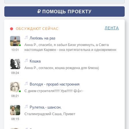
ПОМОЩЬ ПРОЕКТУ
ЛЕНТА
ОБСУЖДАЮТ СЕЙЧАС
Любовь на раз
Анна Р., спасибо, я забыл Бизе упомянуть, а Света
настоящая Кармен - она притягательна и одновременн
10:01
Кошка
Анна Р., согласен, кошка рождена для блюза)
09:24
Володя - прораб настроения
С днем строителя!!!!!! Ура!!!!!!! 😃👍✨
08:21
Рулетка.- шансон.
Сталинградский Саша, Привет
08:15