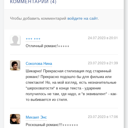
КОММЕНТАРИИ (4)
Но лишь увижу Вас все это безрассудство
Уйдет и я опять готов простить, забыть
Чтобы добавить комментарий
войдите на сайт
.
Вот этой жизнью Вы беспечно так живете
В угоду свету ли и нравам вопреки
24.07.2023 в 20:01
+++ +++
Вы так легко себя в объятья отдаете
Отличный романс!+++++
И носите браслет с чужой чьей-то руки
Вам камни крови те украсили запястье
23.07.2023 в 21:39
Соколова Нина
Но вопреки своей чарующей красе
Шикарно! Прекрасная стилизация под старинный
романс! Прекрасно подошло бы для фильма или
Я думаю, они - Вам принесут несчастье
спектакля! Но, на мой взгляд, есть незначительные
И глубина его в эквивалент цене
"шероховатости" в конце текста - ударение
получилось не там, где надо, и "в эквивалент" - как-
то выбивается из стиля.
28 октября 2007
23.07.2023 в 17:06
Михаил Энс
Роскошный романс!!!+++++++