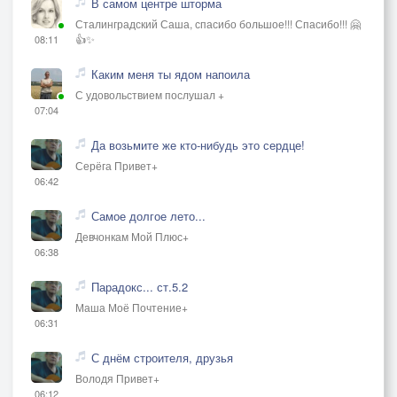
В самом центре шторма
Сталинградский Саша, спасибо большое!!! Спасибо!!! 🤗
👍✨
08:11
Каким меня ты ядом напоила
С удовольствием послушал +
07:04
Да возьмите же кто-нибудь это сердце!
Серёга Привет+
06:42
Самое долгое лето...
Девчонкам Мой Плюс+
06:38
Парадокс... ст.5.2
Маша Моё Почтение+
06:31
С днём строителя, друзья
Володя Привет+
06:12