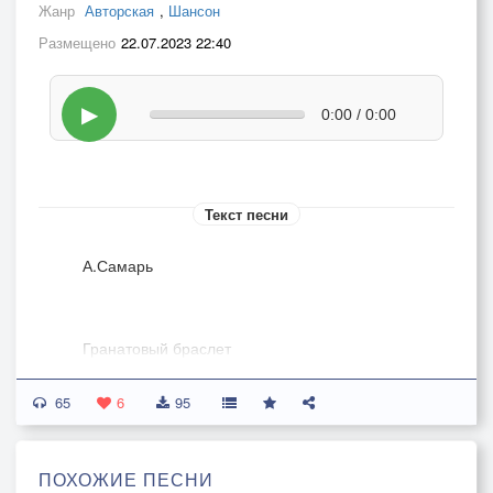
Жанр
Авторская
,
Шансон
Размещено
22.07.2023 22:40
▶
0:00 / 0:00
Текст песни
А.Самарь
Гранатовый браслет
65
Гранатовый браслет украсил вашу руку
6
95
Пусть небыло и нет меж нами ничего
Но он меня обрек терпеть вот эту муку
ПОХОЖИЕ ПЕСНИ
Ведь это был у Вас подарок от него