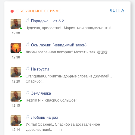
Предательства испытывая муки
ЛЕНТА
ОБСУЖДАЮТ СЕЙЧАС
Парадокс... ст.5.2
Тяжелый путь и ноша тяжела
Чудесно, прелестно!.. Мария, мои аплодисменты!..
И надо же такому вот случиться
12:38
Наверно надо, чтобы сам потом
Смог по воде ходить он научиться
Ось любви (невидимый закон)
21 декабря 2021 года
Любви вселенная покорна? Может и так. 👏👏👏
12:36
Не грусти
OrangutanG, приятны добрые слова из джунглей...
Спасибо!..
12:20
Земляника
Reznik Nik, спасибо большое!..
12:15
Любовь на раз
Ух, ты! Сражён!.. Спасибо за доставленное
удовольствие!..+++++!
12:14