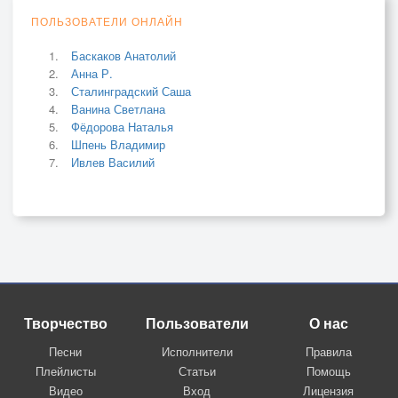
ПОЛЬЗОВАТЕЛИ ОНЛАЙН
Баскаков Анатолий
Анна Р.
Сталинградский Саша
Ванина Светлана
Фёдорова Наталья
Шпень Владимир
Ивлев Василий
Творчество
Пользователи
О нас
Песни
Исполнители
Правила
Плейлисты
Статьи
Помощь
Видео
Вход
Лицензия