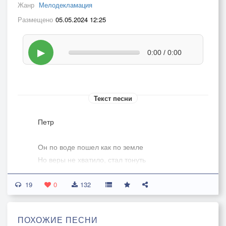
Жанр
Мелодекламация
Размещено
05.05.2024 12:25
▶
0:00 / 0:00
Текст песни
Петр
Он по воде пошел как по земле
Но веры не хватило, стал тонуть
И утонул бы, если бы ему
19
Друг не замедлил руку протянуть
0
132
Один из первых он услышал весть
ПОХОЖИЕ ПЕСНИ
В неё поверил и вступил на путь