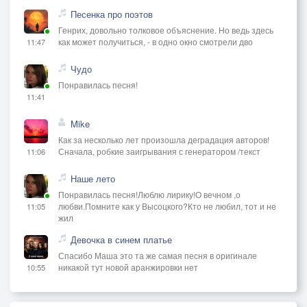
Песенка про поэтов
Генрих, довольно толковое объяснение. Но ведь здесь
как может получиться, - в одно окно смотрели дво
11:47
Чудо
Понравилась песня!
11:41
Mike
Как за несколько лет произошла деградация авторов!
Сначала, робкие заигрывания с генератором /текст
11:06
Наше лето
Понравилась песня!Люблю лирику!О вечном ,о
любви.Помните как у Высоцкого?Кто не любил, тот и не
11:05
жил
Девочка в синем платье
Спасибо Маша это та же самая песня в оригинале
никакой тут новой аранжировки нет
10:55