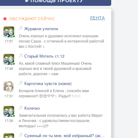
ПОМОЩЬ ПРОЕКТУ
ЛЕНТА
ОБСУЖДАЮТ СЕЙЧАС
Журавли улетели
Очень хорошо и душевно исполнил хорошую
песню Саша - с отличной и интересной работой
17:57
вас с Костей! +
Старый Мотель ст.12
Ах, какой славный блюз Машенька! Очень
хорошо всё в твоей душевной и красивой
17:36
работе, дорогая – нам
Картотека чувств (новое)
Бочаров Алексей и Елена , спасибо вам
огромное!!! 😍😍💛💛✨ Рады!!! ✨✨✨
17:31
Колечко
Замечательная получилась у вас работа Марат
и Леночка - с удовольствием послушали,
17:28
молодцы! +++))!!!
Суженый ли ты мне, мой избранный? (акустика)