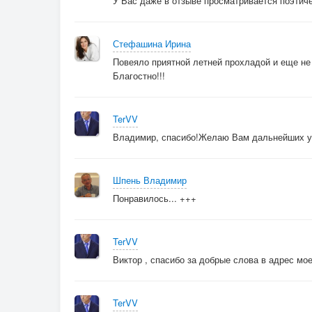
У Вас даже в отзыве просматривается поэтиче
В исхоженный маршрут мгновений
Уходит ночь…
Стефашина Ирина
Повеяло приятной летней прохладой и еще не 
Благостно!!!
TerVV
Владимир, спасибо!Желаю Вам дальнейших ус
Шпень Владимир
Понравилось... +++
TerVV
Виктор , спасибо за добрые слова в адрес мо
TerVV