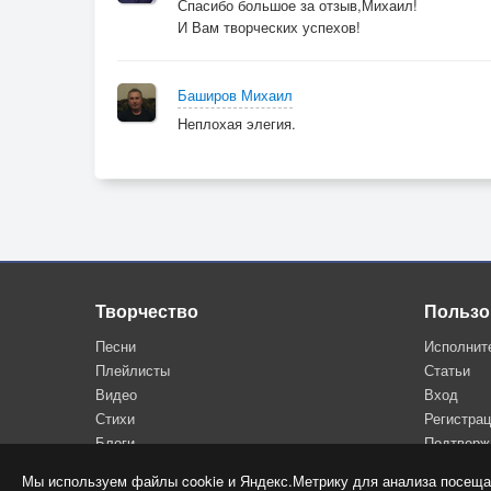
Спасибо большое за отзыв,Михаил!
И Вам творческих успехов!
Баширов Михаил
Неплохая элегия.
Творчество
Пользо
Песни
Исполнит
Плейлисты
Статьи
Видео
Вход
Стихи
Регистра
Блоги
Подтверж
Мы используем файлы cookie и Яндекс.Метрику для анализа посеща