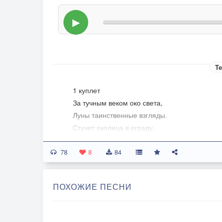
▶
Те
1 куплет
За тучным веком око света,
Луны таинственные взгляды.
Стучит околица в ограду,
В июль вселившегося ,лета.
78
Гуляют по пространству бризы,
8
84
Ключи прохлад в ручьевой течи,
В молчании уснули речи,
ПОХОЖИЕ ПЕСНИ
И обезлюдились капризы.
Припев: