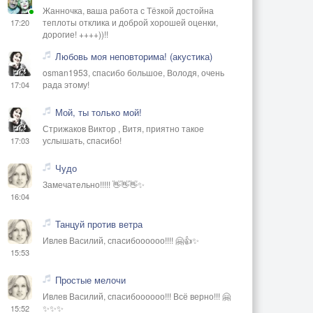
Жанночка, ваша работа с Тёзкой достойна
теплоты отклика и доброй хорошей оценки,
17:20
дорогие! ++++))!!
Любовь моя неповторима! (акустика)
osman1953, спасибо большое, Володя, очень
рада этому!
17:04
Мой, ты только мой!
Стрижаков Виктор , Витя, приятно такое
услышать, спасибо!
17:03
Чудо
Замечательно!!!!! 👋👋👋✨
16:04
Танцуй против ветра
Ивлев Василий, спасибоооооо!!!! 🤗👍✨
15:53
Простые мелочи
Ивлев Василий, спасибоооооо!!! Всё верно!!! 🤗
✨✨✨
15:52