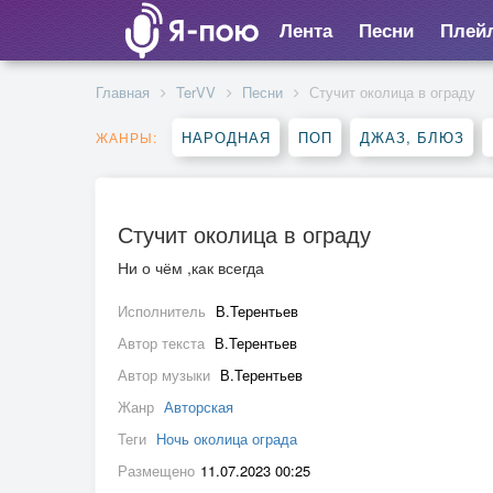
Лента
Песни
Плей
Главная
TerVV
Песни
Стучит околица в ограду
НАРОДНАЯ
ПОП
ДЖАЗ, БЛЮЗ
ЖАНРЫ:
Стучит околица в ограду
Ни о чём ,как всегда
Исполнитель
В.Терентьев
Автор текста
В.Терентьев
Автор музыки
В.Терентьев
Жанр
Авторская
Теги
Ночь околица ограда
Размещено
11.07.2023 00:25