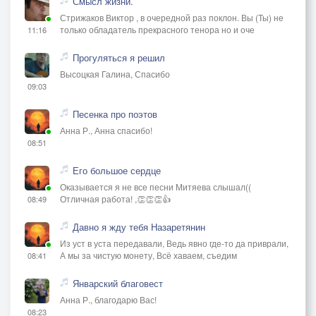
Смысл жизни.
Стрижаков Виктор , в очередной раз поклон. Вы (Ты) не
только обладатель прекрасного тенора но и оче
11:16
Прогуляться я решил
Высоцкая Галина, Спасибо
09:03
Песенка про поэтов
Анна Р., Анна спасибо!
08:51
Его большое сердце
Оказывается я не все песни Митяева слышал((
Отличная работа! ,👏👏👏👍
08:49
Давно я жду тебя Назаретянин
Из уст в уста передавали, Ведь явно где-то да приврали,
А мы за чистую монету, Всё хаваем, съедим
08:41
Январский благовест
Анна Р., благодарю Вас!
08:23