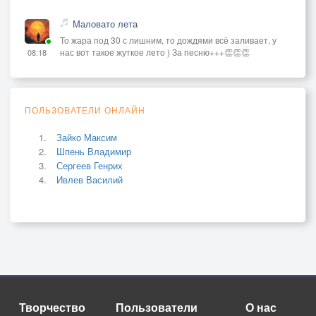
Маловато лета
То жара под 30 с лишним, то дождями всё заливает, у
нас вот такое жуткое лето ) За песню+++👏👏👏
08:18
ПОЛЬЗОВАТЕЛИ ОНЛАЙН
Зайко Максим
Шпень Владимир
Сергеев Генрих
Ивлев Василий
Творчество
Пользователи
О нас