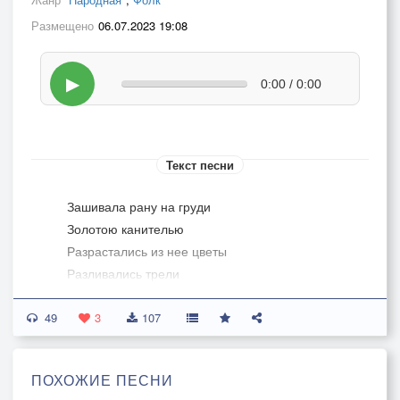
Размещено
06.07.2023 19:08
▶
0:00 / 0:00
Текст песни
Зашивала рану на груди
Золотою канителью
Разрастались из нее цветы
Разливались трели
49
Каждый день сочился из нее
3
107
Солнце яркий свет
Я была пробитая насквозь
ПОХОЖИЕ ПЕСНИ
Я видела свой скелет