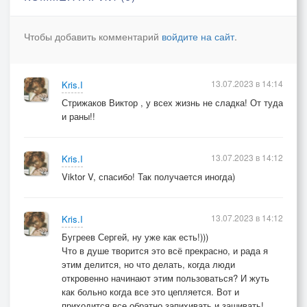
Чтобы больше не было пробоины в моей груди
Чтобы больше птицы не разлетались из моей
Чтобы добавить комментарий
войдите на сайт
.
души
Золо-золотая канитель, вяжись в узлы
13.07.2023 в 14:14
Kris.I
Я теперь спасти себя должна
Стрижаков Виктор , у всех жизнь не сладка! От туда
Залатавши рану
и раны!!
Буду я вновь рожденная
На груди с изъяном
13.07.2023 в 14:12
Kris.I
Viktor V, спасибо! Так получается иногда)
13.07.2023 в 14:12
Kris.I
Бугреев Сергей, ну уже как есть!)))
Что в душе творится это всё прекрасно, и рада я
этим делится, но что делать, когда люди
откровенно начинают этим пользоваться? И жуть
как больно когда все это цепляется. Вот и
приходится все обратно запихивать и зашивать!