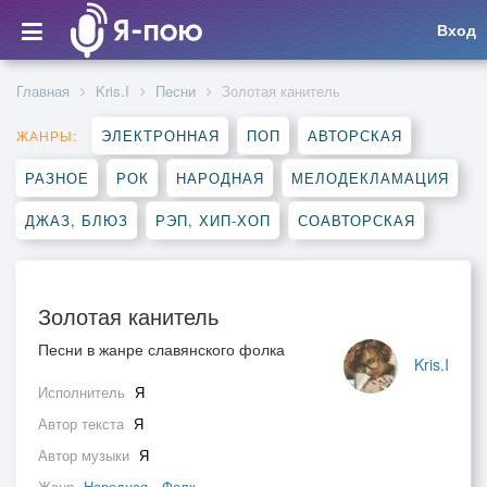
Вход
Главная
Kris.I
Песни
Золотая канитель
ЭЛЕКТРОННАЯ
ПОП
АВТОРСКАЯ
ЖАНРЫ:
РАЗНОЕ
РОК
НАРОДНАЯ
МЕЛОДЕКЛАМАЦИЯ
ДЖАЗ, БЛЮЗ
РЭП, ХИП-ХОП
СОАВТОРСКАЯ
Золотая канитель
Песни в жанре славянского фолка
Kris.I
Исполнитель
Я
Автор текста
Я
Автор музыки
Я
Жанр
Народная
,
Фолк