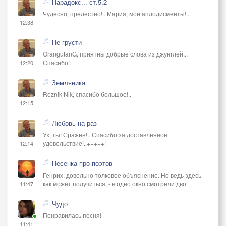
Парадокс... ст.5.2
Чудесно, прелестно!.. Мария, мои аплодисменты!..
12:38
Не грусти
OrangutanG, приятны добрые слова из джунглей...
Спасибо!..
12:20
Земляника
Reznik Nik, спасибо большое!..
12:15
Любовь на раз
Ух, ты! Сражён!.. Спасибо за доставленное
удовольствие!..+++++!
12:14
Песенка про поэтов
Генрих, довольно толковое объяснение. Но ведь здесь
как может получиться, - в одно окно смотрели дво
11:47
Чудо
Понравилась песня!
11:41