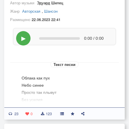
Автор музыки
Эдуард Шилец
Жанр
Авторская
,
Шансон
Размещено
22.06.2023 22:41
▶
0:00 / 0:00
Текст песни
Облака как пух
Небо синее
Просто так плывут
Без усилия
23
Вновь душа вздохнёт
0
123
И обманется
Это всё пройдёт