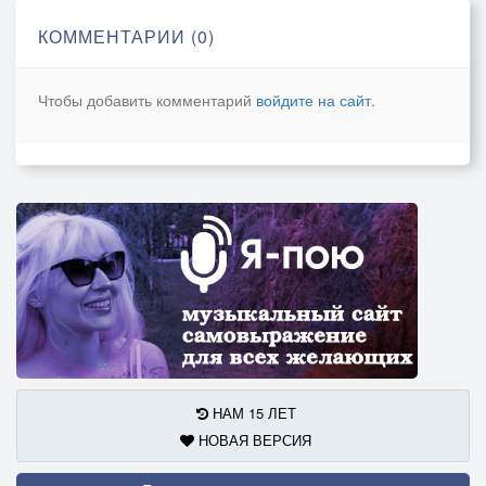
И не надо меня жалеть
КОММЕНТАРИИ (0)
Бросьте эти все глупости
Всё равно вместе нам лететь
Чтобы добавить комментарий
войдите на сайт
.
Встретимся на дне пропасти
Облака плывут
И на первый взгляд
Так же было всё
Много лет назад
Оглянусь вокруг
Пустота и мрак
Не моё всё тут
Что то здесь не так
НАМ 15 ЛЕТ
Всё что раньше мне
НОВАЯ ВЕРСИЯ
Было дорого