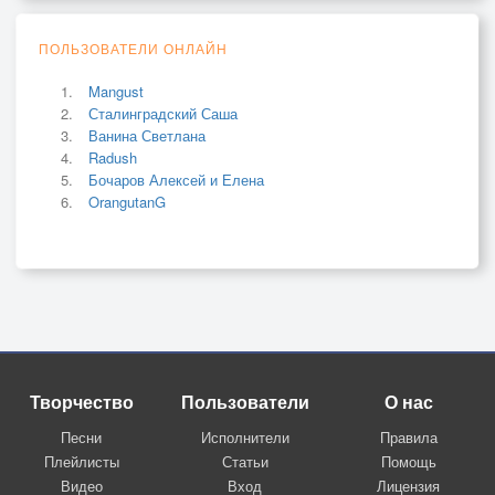
ПОЛЬЗОВАТЕЛИ ОНЛАЙН
Mangust
Сталинградский Саша
Ванина Светлана
Radush
Бочаров Алексей и Елена
OrangutanG
Творчество
Пользователи
О нас
Песни
Исполнители
Правила
Плейлисты
Статьи
Помощь
Видео
Вход
Лицензия