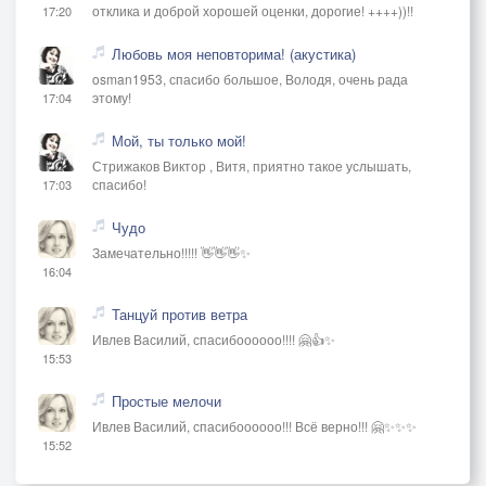
отклика и доброй хорошей оценки, дорогие! ++++))!!
17:20
Любовь моя неповторима! (акустика)
osman1953, спасибо большое, Володя, очень рада
этому!
17:04
Мой, ты только мой!
Стрижаков Виктор , Витя, приятно такое услышать,
спасибо!
17:03
Чудо
Замечательно!!!!! 👋👋👋✨
16:04
Танцуй против ветра
Ивлев Василий, спасибоооооо!!!! 🤗👍✨
15:53
Простые мелочи
Ивлев Василий, спасибоооооо!!! Всё верно!!! 🤗✨✨✨
15:52