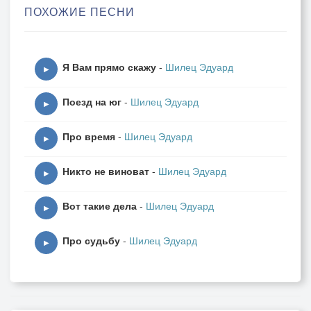
ПОХОЖИЕ ПЕСНИ
Боль останется
Боль останется
Я Вам прямо скажу
-
Шилец Эдуард
Нехорошая
▶
Что тут говорить
Поезд на юг
-
Шилец Эдуард
Дело прошлое
▶
Про время
-
Шилец Эдуард
Не пристало мне
▶
В чём-то кается
Никто не виноват
-
Шилец Эдуард
Всё прошло,а жизнь
▶
Продолжается
Вот такие дела
-
Шилец Эдуард
▶
Про судьбу
-
Шилец Эдуард
ПРИПЕВ:Пройден путь и чего терять
▶
Коли ноша грехами полная
И не надо меня стращать
Небесами да громом с молнией