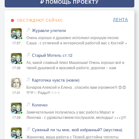
То ли куплено
ПОМОЩЬ ПРОЕКТУ
То ли продано
ЛЕНТА
ОБСУЖДАЮТ СЕЙЧАС
Или предано
Журавли улетели
И расстреляно
Очень хорошо и душевно исполнил хорошую песню
на костях идёт
Саша - с отличной и интересной работой вас с Костей! +
17:57
Пир веселье
Старый Мотель ст.12
Ах, какой славный блюз Машенька! Очень хорошо всё в
твоей душевной и красивой работе, дорогая – нам
17:36
ПРИПЕВ:Всё достало но надо жить
Всеми правдами и не правдами
Картотека чувств (новое)
И не надо меня судить
Бочаров Алексей и Елена , спасибо вам огромное!!! 😍😍
💛💛✨ Рады!!! ✨✨✨
17:31
Что не понял самого главного
Колечко
И не надо меня прощать
Замечательная получилась у вас работа Марат и
И указывать место в стойле
Леночка - с удовольствием послушали, молодцы! +++))!!!
17:28
Бог устал и ложиться спать
Суженый ли ты мне, мой избранный? (акустика)
Ну а я буду жить по своему
Жанночка, ваша работа с Тёзкой достойна теплоты