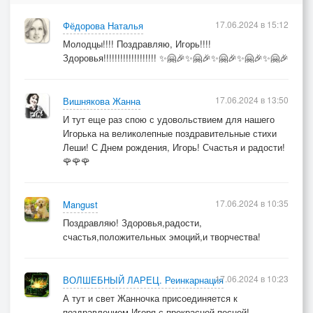
17.06.2024 в 15:12
Фёдорова Наталья
Молодцы!!!! Поздравляю, Игорь!!!!
Здоровья!!!!!!!!!!!!!!!!!!! ✨🤗🎉✨🤗🎉✨🤗🎉✨🤗🎉✨🤗🎉
17.06.2024 в 13:50
Вишнякова Жанна
И тут еще раз спою с удовольствием для нашего
Игорька на великолепные поздравительные стихи
Леши! С Днем рождения, Игорь! Счастья и радости!
🌹🌹🌹
17.06.2024 в 10:35
Mangust
Поздравляю! Здоровья,радости,
счастья,положительных эмоций,и творчества!
17.06.2024 в 10:23
ВОЛШЕБНЫЙ ЛАРЕЦ. Реинкарнация
А тут и свет Жанночка присоединяется к
поздравлением Игоря с прекрасной песней!