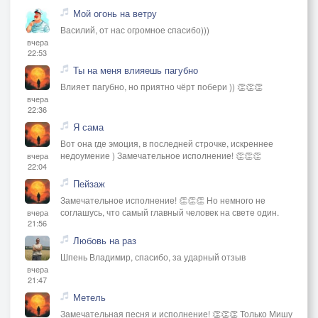
Мой огонь на ветру
Василий, от нас огромное спасибо)))
вчера
22:53
Ты на меня влияешь пагубно
Влияет пагубно, но приятно чёрт побери )) 👏👏👏
вчера
22:36
Я сама
Вот она где эмоция, в последней строчке, искреннее
недоумение ) Замечательное исполнение! 👏👏👏
вчера
22:04
Пейзаж
Замечательное исполнение! 👏👏👏 Но немного не
соглашусь, что самый главный человек на свете один.
вчера
21:56
Любовь на раз
Шпень Владимир, спасибо, за ударный отзыв
вчера
21:47
Метель
Замечательная песня и исполнение! 👏👏👏 Только Мишу