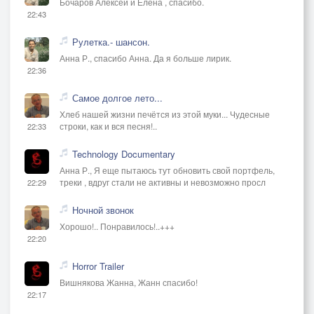
Бочаров Алексей и Елена , спасибо.
22:43
Рулетка.- шансон.
Анна Р., спасибо Анна. Да я больше лирик.
22:36
Самое долгое лето...
Хлеб нашей жизни печётся из этой муки... Чудесные
строки, как и вся песня!..
22:33
Technology Documentary
Анна Р., Я еще пытаюсь тут обновить свой портфель,
треки , вдруг стали не активны и невозможно просл
22:29
Ночной звонок
Хорошо!.. Понравилось!..+++
22:20
Horror Trailer
Вишнякова Жанна, Жанн спасибо!
22:17