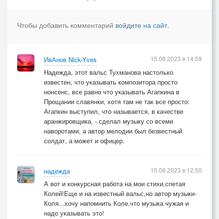
Не стареет душой ...
Чтобы добавить комментарий
войдите на сайт
.
(повтор)
15.08.2023 в 14:59
ИвАнов Nick-Yves
Надежда, этот вальс Тухманова настолько
известен, что указывать композитора просто
нонсенс, все равно что указывать Агапкина в
Прощании славянки, хотя там не так все просто:
Агапкин выступил, что называется, в качестве
аранжировщика, - сделал музыку со всеми
наворотами, а автор мелодии был безвестный
солдат, а может и офицер.
15.08.2023 в 12:50
надежда
А вот и конкурсная работа на мои стихи,спетая
Колей!Еще и на известный вальс,но автор музыки-
Коля...хочу напомнить Коле,что музыка чужая и
надо указывать это!