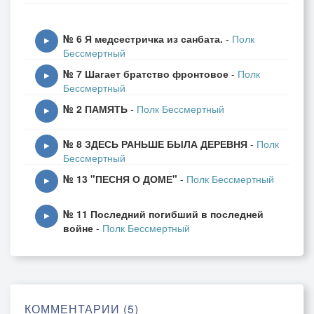
Вальс звучал над Москвою - рекою,
№ 6 Я медсестричка из санбата.
-
Полк
▶
Бессмертный
Вальс Победный в Сибири звучал.
№ 7 Шагает братство фронтовое
-
Полк
▶
Бессмертный
Он кружил над рекою Невою,
№ 2 ПАМЯТЬ
-
Полк Бессмертный
▶
Всех любовью и дружбой связал.
№ 8 ЗДЕСЬ РАНЬШЕ БЫЛА ДЕРЕВНЯ
-
Полк
▶
Бессмертный
№ 13 "ПЕСНЯ О ДОМЕ"
-
Полк Бессмертный
▶
Припев:
№ 11 Последний погибший в последней
▶
войне
-
Полк Бессмертный
Это вальс фронтовой.
Он звучит над землей.
Этот вальс молодой.
КОММЕНТАРИИ (5)