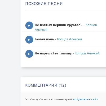
ПОХОЖИЕ ПЕСНИ
припев:
Жизнь, словно тонкая нить
Не взятых вершин хрусталь
-
Копцов
▶
Вьется спиралью по краю.
Алексей
Так "до мурашек" любить
Белая ночь
-
Копцов Алексей
Можешь лишь ты, я знаю!
▶
Лунный прижмётся свет,
Не нарушайте тишину
-
Копцов Алексей
▶
Как поцелуй к щеке,
И задрожит в ответ
Сердце в твоей руке.
Не улетай, я прошу!
Оно стучит для тебя!
КОММЕНТАРИИ (12)
Не смоют нежность твою
Даже дожди ноября!
Чтобы добавить комментарий
войдите на сайт
.