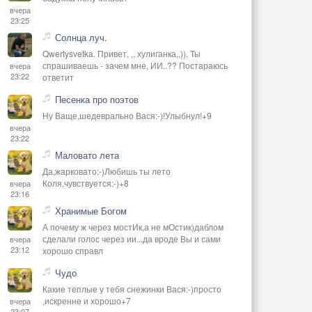
вчера
23:25
Солнца луч.
Qwertysvetka. Привет, ,, хулиганка,,)). Ты
спрашиваешь - зачем мне, ИИ..?? Постараюсь
вчера
23:22
ответит
Песенка про поэтов
Ну Ваще,шедеврально Вася:-)!Улыбнул!+9
вчера
23:22
Маловато лета
Да,жарковато:-)Любишь ты лето
Коля,чувствуется:-)+8
вчера
23:16
Хранимые Богом
А почему ж через мостИк,а не мОстик)даблом
сделали голос через ии...да вроде Вы и сами
вчера
23:12
хорошо справл
Чудо
Какие теплые у тебя снежинки Вася:-)просто
,искренне и хорошо+7
вчера
23:07