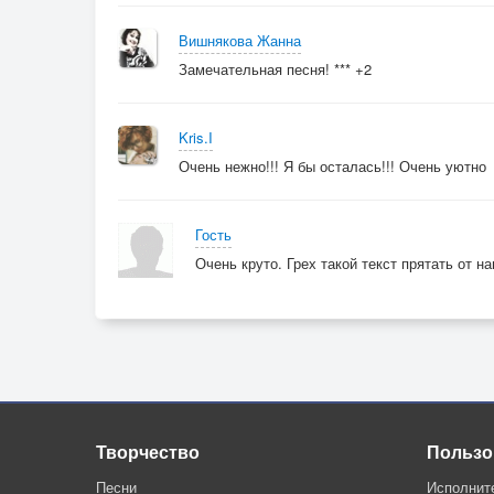
Вишнякова Жанна
Замечательная песня! *** +2
Kris.I
Очень нежно!!! Я бы осталась!!! Очень уютно
Гость
Очень круто. Грех такой текст прятать от н
Творчество
Пользо
Песни
Исполнит