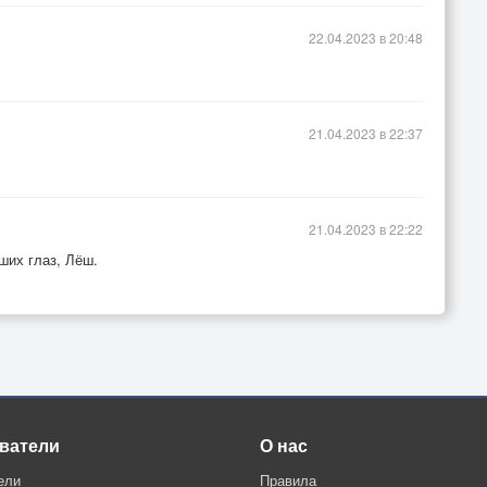
22.04.2023 в 20:48
21.04.2023 в 22:37
21.04.2023 в 22:22
аших глаз, Лёш.
ватели
О нас
ели
Правила