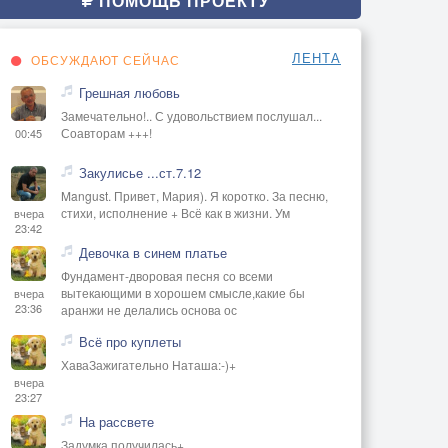
ПОМОЩЬ ПРОЕКТУ
ЛЕНТА
ОБСУЖДАЮТ СЕЙЧАС
Грешная любовь
Замечательно!.. С удовольствием послушал...
Соавторам +++!
00:45
Закулисье ...ст.7.12
Mangust. Привет, Мария). Я коротко. За песню,
стихи, исполнение + Всё как в жизни. Ум
вчера
23:42
Девочка в синем платье
Фундамент-дворовая песня со всеми
вытекающими в хорошем смысле,какие бы
вчера
23:36
аранжи не делались основа ос
Всё про куплеты
ХаваЗажигательно Наташа:-)+
вчера
23:27
На рассвете
Задумка получилась+