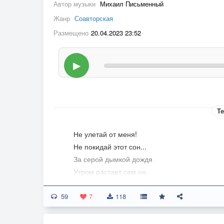
Автор музыки
Михаил Письменный
Жанр
Соавторская
Размещено
20.04.2023 23:52
▶
Те
Не улетай от меня!
Не покидай этот сон...
За серой дымкой дождя
Утром растает сам он.
Ты обними тишиной,
59
И оживет вмиг мечта...
7
118
Ласковый голос твой
Слышу я сквозь года.