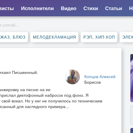
листы
Исполнители
Видео
Стихи
Статьи
Н
е улетай...
ДЖАЗ, БЛЮЗ
МЕЛОДЕКЛАМАЦИЯ
РЭП, ХИП-ХОП
ЭЛЕ
Михаил Письменный.
Копцов Алексей
Борисов
анжировку на песню на ее
прислал диктофонный набросок под фоно. Я
 свой вокал. Но у нег не получилось по техническим
писанный для наглядного примера...