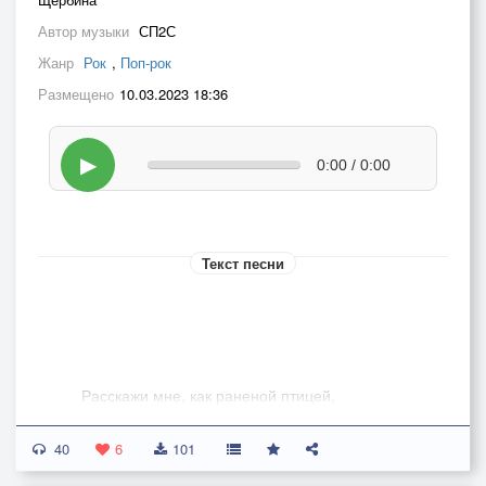
Автор музыки
СП2С
Жанр
Рок
,
Поп-рок
Размещено
10.03.2023 18:36
▶
0:00 / 0:00
Текст песни
Расскажи мне, как раненой птицей,
Плачет сердце замирая в тоске.
40
Среди вихрей ему бы кружиться,
6
101
Но как камень - обрастает на дне.