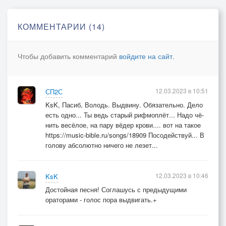
Пеплом хрустит на зубах.
Увязнув в болоте сомнений,
КОММЕНТАРИИ (14)
Ищешь спасение на небесах.
Чтобы добавить комментарий
войдите на сайт
.
12.03.2023 в 10:51
СП2С
KsK, Пасиб, Володь. Выдвину. Обязательно. Дело
есть одно... Ты ведь старый рифмоплёт... Надо чё-
нить весёлое, на пару вёдер крови.... вот на такое
https://music-bible.ru/songs/18909 Посодействуй... В
голову абсолютно ничего не лезет...
12.03.2023 в 10:46
KsK
Достойная песня! Соглашусь с предыдущими
ораторами - голос пора выдвигать.+