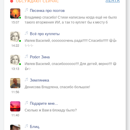
ЛЕНТА
ОБСУЖДАЮТ СЕЙЧАС
Песенка про поэтов
Владимир спасибо! Стихи написаны когда ещё не было
такого вторжения ИИ, а так то куплет бы к месту б
15:07
Всё про куплеты
Ивлев Василий, ооооооочень рада!!!!!! Спасибо!!!!!! 😃👍
✨✨✨
14:22
Робот Зина
Ивлев Василий, спасибоооооо!!!! Для детей, верно!!!! 😃
👍✨
13:13
Земляника
Денисова Владлена, спасибо большое!
11:56
Подарите мне...
Сколько ж Вам в блокаду было?
11:40
Блиц.