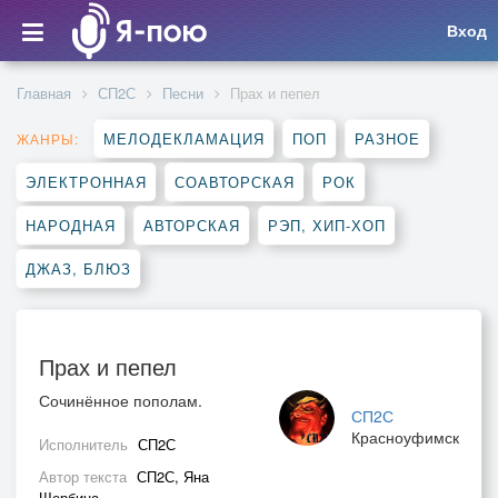
Вход
Главная
СП2С
Песни
Прах и пепел
МЕЛОДЕКЛАМАЦИЯ
ПОП
РАЗНОЕ
ЖАНРЫ:
ЭЛЕКТРОННАЯ
СОАВТОРСКАЯ
РОК
НАРОДНАЯ
АВТОРСКАЯ
РЭП, ХИП-ХОП
ДЖАЗ, БЛЮЗ
Прах и пепел
Сочинённое пополам.
СП2С
Красноуфимск
Исполнитель
СП2С
Автор текста
СП2С, Яна
Щербина