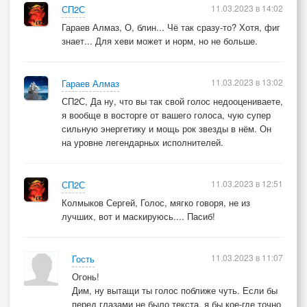
11.03.2023 в 14:02
СП2С
Гараев Алмаз, О, блин... Чё так сразу-то? Хотя, фиг
знает... Для хеви может и норм, но не больше.
11.03.2023 в 13:02
Гараев Алмаз
СП2С, Да ну, что вы так свой голос недооцениваете,
я вообще в восторге от вашего голоса, чую супер
сильную энергетику и мощь рок звезды в нём. Он
на уровне легендарных исполнителей.
11.03.2023 в 12:51
СП2С
Колмыков Сергей, Голос, мягко говоря, не из
лучших, вот и маскируюсь.... Пасиб!
11.03.2023 в 11:07
Гость
Огонь!
Дим, ну вытащи ты голос поближе чуть. Если бы
перед глазами не было текста, я бы кое-где точно