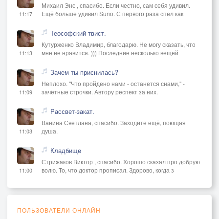
Михаил Энс , спасибо. Если честно, сам себя удивил.
Ещё больше удивил Suno. С первого раза спел как
11:17
Теософский твист.
Кутурженко Владимир, благодарю. Не могу сказать, что
мне не нравится. ))) Последние несколько вещей
11:13
Зачем ты приснилась?
Неплохо. "Что пройдено нами - останется снами," -
зачётные строчки. Автору респект за них.
11:09
Рассвет-закат.
Ванина Светлана, спасибо. Заходите ещё, поющая
душа.
11:03
Кладбище
Стрижаков Виктор , спасибо. Хорошо сказал про добрую
волю. То, что доктор прописал. Здорово, когда з
11:00
ПОЛЬЗОВАТЕЛИ ОНЛАЙН