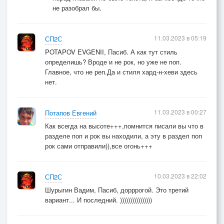
не разобрал бы.
11.03.2023 в 05:19
СП2С
POTAPOV EVGENII, Пасиб. А как тут стиль
определишь? Вроде и не рок, но уже не поп.
Главное, что не реп.Да и стиля хард-н-хеви здесь
нет.
11.03.2023 в 00:27
Потапов Евгений
Как всегда на высоте+++,помнится писали вы что в
разделе поп и рок вы находили, а эту в раздел поп
рок сами отправили)),все огонь+++
10.03.2023 в 22:02
СП2С
Шурыгин Вадим, Пасиб, дорррогой. Это третий
вариант... И последний. ))))))))))))))))