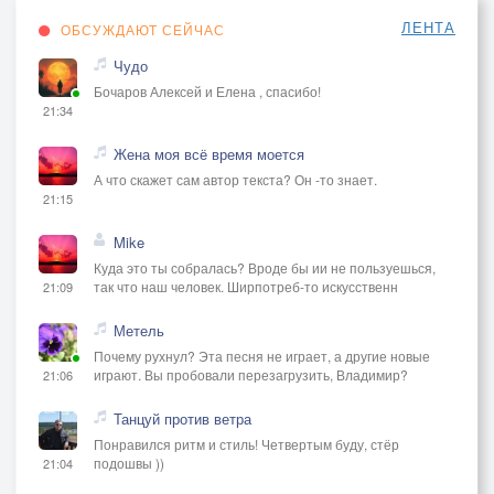
ЛЕНТА
ОБСУЖДАЮТ СЕЙЧАС
Чудо
Бочаров Алексей и Елена , спасибо!
21:34
Жена моя всё время моется
А что скажет сам автор текста? Он -то знает.
21:15
Mike
Куда это ты собралась? Вроде бы ии не пользуешься,
так что наш человек. Ширпотреб-то искусственн
21:09
Метель
Почему рухнул? Эта песня не играет, а другие новые
играют. Вы пробовали перезагрузить, Владимир?
21:06
Танцуй против ветра
Понравился ритм и стиль! Четвертым буду, стёр
подошвы ))
21:04