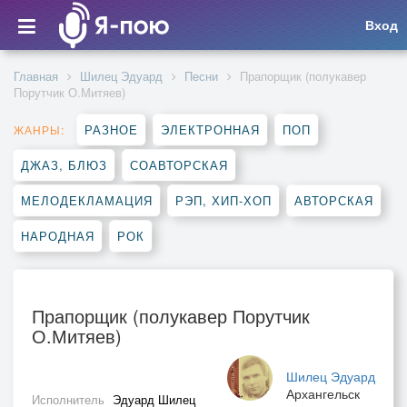
Вход
Главная
Шилец Эдуард
Песни
Прапорщик (полукавер
Порутчик О.Митяев)
РАЗНОЕ
ЭЛЕКТРОННАЯ
ПОП
ЖАНРЫ:
ДЖАЗ, БЛЮЗ
СОАВТОРСКАЯ
МЕЛОДЕКЛАМАЦИЯ
РЭП, ХИП-ХОП
АВТОРСКАЯ
НАРОДНАЯ
РОК
Прапорщик (полукавер Порутчик
О.Митяев)
Шилец Эдуард
Архангельск
Исполнитель
Эдуард Шилец