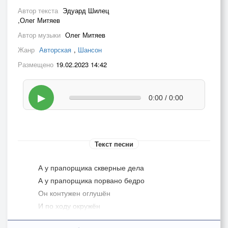
Автор текста
Эдуард Шилец
,Олег Митяев
Автор музыки
Олег Митяев
Жанр
Авторская
,
Шансон
Размещено
19.02.2023 14:42
▶
0:00 / 0:00
Текст песни
А у прапорщика скверные дела
А у прапорщика порвано бедро
Он контужен оглушён
И по ходу окружён
И всё кончено похоже для него