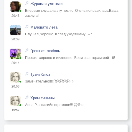
Журавли улетели
Впервые слушала эту песню. Очень понравилась.Ваша
заслуга!
20:43
Маловато лета
Слушал, хорошо, в след уходящему...+7
20:39
Грешная любовь
Просто, хорошо и жизненно. Всем соавторам мой +6!
20:14
Тузик блюз
Замечательно!!!!! 👋👋👋👋✨✨
20:08
Храм тишины
Анна Р., спасибо огромное!!! 🤗💛✨
19:57