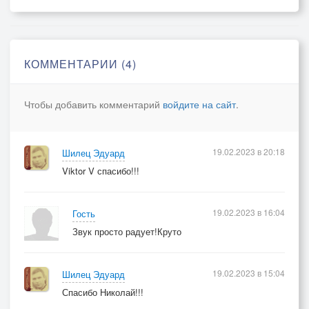
Знает дело на все сто старый солдат
Молча заменив у пулемёта ствол
Много у него гранат
КОММЕНТАРИИ (4)
Рядом в ящике лежат
Для себя он выбрал именно её
Чтобы добавить комментарий
войдите на сайт
.
Но в одном ему сегодня повезло
Кто то молит за сердечного и ждёт
19.02.2023 в 20:18
Шилец Эдуард
Крепко спит его село
Viktor V спасибо!!!
Но пока одно окно
Не погаснет он из жизни не уйдёт
19.02.2023 в 16:04
Гость
Звук просто радует!Круто
19.02.2023 в 15:04
Шилец Эдуард
Спасибо Николай!!!