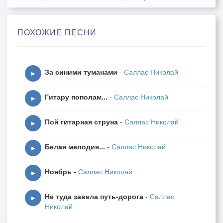
Буквы любимого имени
В письмах с мольбою: "Найди меня.
ПОХОЖИЕ ПЕСНИ
Я опускаюсь на дно..."
Мысли, с печатями-датами,
За синими туманами
-
Саллас Николай
В пасти конвертовы спрятаны,
▶
Стопками грузно-пузатыми
Гитару пополам...
-
Саллас Николай
Еле живые лежат.
▶
Пой гитарная струна
-
Саллас Николай
Слать бы с друзьями пернатыми
▶
Письма туда, где когда-то мы
Белая мелодия...
-
Саллас Николай
Были любовью сосватаны...
▶
Пусто в графе́ адресат.
Ноябрь
-
Саллас Николай
▶
И бесконечные зимние
Не туда завела путь-дорога
-
Саллас
Тянутся (всё нестерпимее)
▶
Николай
Дни мои в жалком унынии.
Страшен их холод немой.