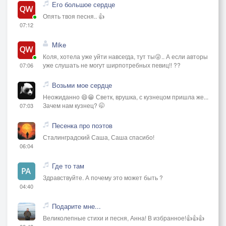
Его большое сердце
Опять твоя песня.. 👍
07:12
Mike
Коля, хотела уже уйти навсегда, тут ты😜.. А если авторы
уже слушать не могут ширпотребных певиц!! ??
07:06
Возьми мое сердце
Неожиданно 😄😁 Светк, врушка, с кузнецом пришла же...
Зачем нам кузнец? 🤭
07:03
Песенка про поэтов
Сталинградский Саша, Саша спасибо!
06:04
Где то там
Здравствуйте. А почему это может быть ?
04:40
Подарите мне...
Великолепные стихи и песня, Анна! В избранное!👍👍👍