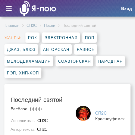
Вход
Главная
СП2С
Песни
Последний святой
РОК
ЭЛЕКТРОННАЯ
ПОП
ЖАНРЫ:
ДЖАЗ, БЛЮЗ
АВТОРСКАЯ
РАЗНОЕ
МЕЛОДЕКЛАМАЦИЯ
СОАВТОРСКАЯ
НАРОДНАЯ
РЭП, ХИП-ХОП
Последний святой
Весёлое. ))))))))
СП2С
Красноуфимск
Исполнитель
СП2С
Автор текста
СП2С