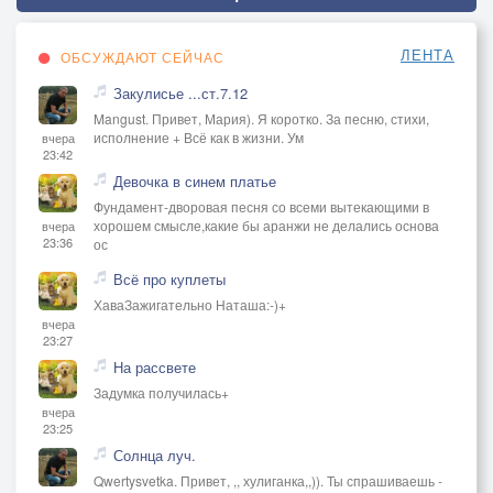
ЛЕНТА
ОБСУЖДАЮТ СЕЙЧАС
Закулисье ...ст.7.12
Mangust. Привет, Мария). Я коротко. За песню, стихи,
исполнение + Всё как в жизни. Ум
вчера
23:42
Девочка в синем платье
Фундамент-дворовая песня со всеми вытекающими в
хорошем смысле,какие бы аранжи не делались основа
вчера
23:36
ос
Всё про куплеты
ХаваЗажигательно Наташа:-)+
вчера
23:27
На рассвете
Задумка получилась+
вчера
23:25
Солнца луч.
Qwertysvetka. Привет, ,, хулиганка,,)). Ты спрашиваешь -