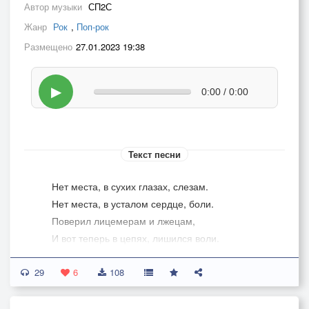
Автор музыки
СП2С
Жанр
Рок
,
Поп-рок
Размещено
27.01.2023 19:38
▶
0:00 / 0:00
Текст песни
Нет места, в сухих глазах, слезам.
Нет места, в усталом сердце, боли.
Поверил лицемерам и лжецам,
И вот теперь в цепях, лишился воли.
29
Забудь про злость. Ты должен прощать!
6
108
Люби же своих палачей!
Идёшь на смерть. Оставлен умирать.