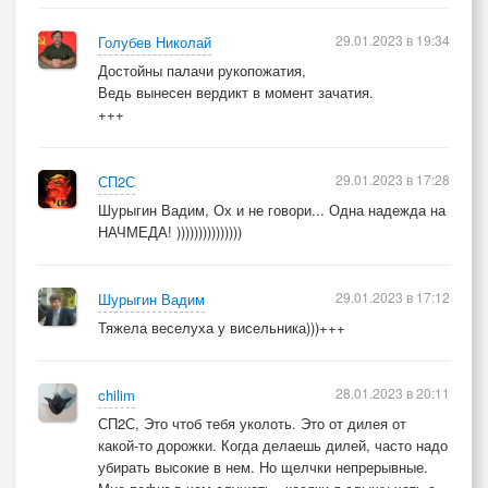
29.01.2023 в 19:34
Голубев Николай
Достойны палачи рукопожатия,
Ведь вынесен вердикт в момент зачатия.
+++
29.01.2023 в 17:28
СП2С
Шурыгин Вадим, Ох и не говори... Одна надежда на
НАЧМЕДА! )))))))))))))))
29.01.2023 в 17:12
Шурыгин Вадим
Тяжела веселуха у висельника)))+++
28.01.2023 в 20:11
chilim
СП2С, Это чтоб тебя уколоть. Это от дилея от
какой-то дорожки. Когда делаешь дилей, часто надо
убирать высокие в нем. Но щелчки непрерывные.