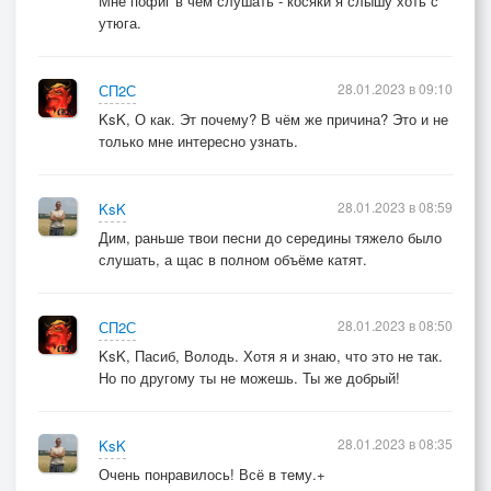
Мне пофиг в чем слушать - косяки я слышу хоть с
утюга.
28.01.2023 в 09:10
СП2С
KsK, О как. Эт почему? В чём же причина? Это и не
только мне интересно узнать.
28.01.2023 в 08:59
KsK
Дим, раньше твои песни до середины тяжело было
слушать, а щас в полном объёме катят.
28.01.2023 в 08:50
СП2С
KsK, Пасиб, Володь. Хотя я и знаю, что это не так.
Но по другому ты не можешь. Ты же добрый!
28.01.2023 в 08:35
KsK
Очень понравилось! Всё в тему.+