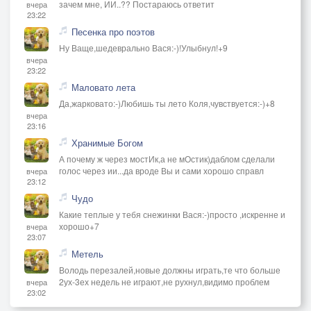
зачем мне, ИИ..?? Постараюсь ответит
вчера
23:22
Песенка про поэтов
Ну Ваще,шедеврально Вася:-)!Улыбнул!+9
вчера
23:22
Маловато лета
Да,жарковато:-)Любишь ты лето Коля,чувствуется:-)+8
вчера
23:16
Хранимые Богом
А почему ж через мостИк,а не мОстик)даблом сделали
голос через ии...да вроде Вы и сами хорошо справл
вчера
23:12
Чудо
Какие теплые у тебя снежинки Вася:-)просто ,искренне и
хорошо+7
вчера
23:07
Метель
Володь перезалей,новые должны играть,те что больше
2ух-3ех недель не играют,не рухнул,видимо проблем
вчера
23:02