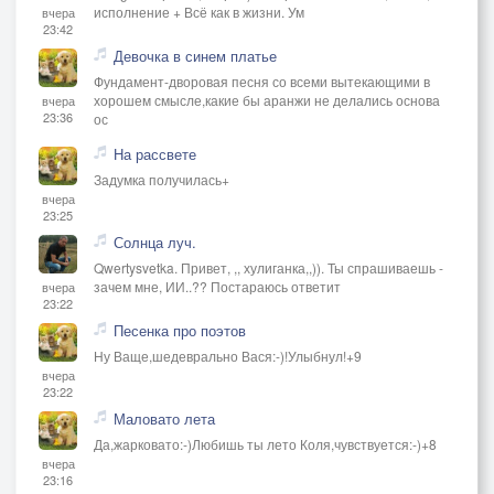
исполнение + Всё как в жизни. Ум
вчера
23:42
Девочка в синем платье
Фундамент-дворовая песня со всеми вытекающими в
хорошем смысле,какие бы аранжи не делались основа
вчера
23:36
ос
На рассвете
Задумка получилась+
вчера
23:25
Солнца луч.
Qwertysvetka. Привет, ,, хулиганка,,)). Ты спрашиваешь -
зачем мне, ИИ..?? Постараюсь ответит
вчера
23:22
Песенка про поэтов
Ну Ваще,шедеврально Вася:-)!Улыбнул!+9
вчера
23:22
Маловато лета
Да,жарковато:-)Любишь ты лето Коля,чувствуется:-)+8
вчера
23:16