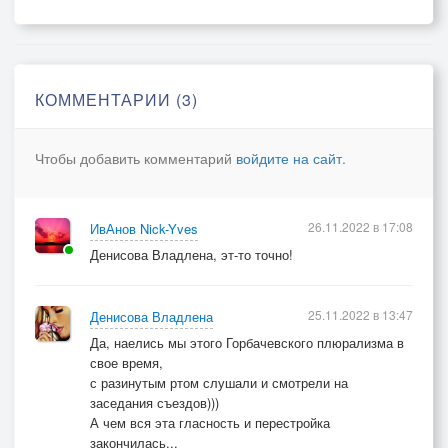
Из тайных общин подобрал неистовых
И в свои сети слабых, затянул.
Не за горами, будем жить как в песенке,
С двойным стандартом сказочных людей
КОММЕНТАРИИ (3)
За чьей спиной карабкаясь по лесенке
В овечьей шкуре прячется злодей.
Чтобы добавить комментарий
войдите на сайт
.
Не уж-то не устали от пустых утех,
Дошло до многих, кто куда шагнул,
Пока на небе терпят, время есть у всех,
26.11.2022 в 17:08
ИвАнов Nick-Yves
Узнать, кто на свободу посягнул.
Денисова Владлена, эт-то точно!
Свободой нравов, общество измениться,
Повсюду рекламирует злодей,
Свобода вседозволенности ценится,
25.11.2022 в 13:47
Денисова Владлена
Но, вот досада, Истина не с ней.
Да, наелись мы этого Горбачевского плюрализма в
свое время,
Свобода жертвы победит, проклятого,
с разинутым ртом слушали и смотрели на
На Лобном месте с помощью Креста,
заседания съездов)))
Свобода от греха, ценой Распятого,
А чем вся эта гласность и перестройка
И за людей, страдавшего Христа.
закончилась...