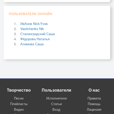
ПОЛЬЗОВАТЕЛИ ОНЛАЙН
ИвАнов Nick-Yves
Vasilchenko Nik
Сталинградский Саша
Фёдорова Наталья
Алимова Саша
Творчество
Пользователи
О нас
Песни
Исполнители
Правила
Плейлисты
Статьи
Помощь
Видео
Вход
Лицензия