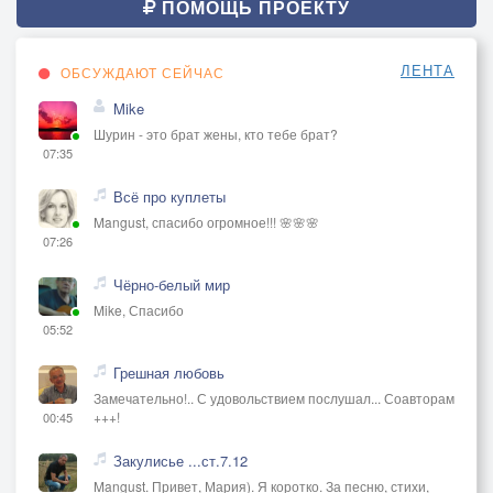
ПОМОЩЬ ПРОЕКТУ
ЛЕНТА
ОБСУЖДАЮТ СЕЙЧАС
Mike
Шурин - это брат жены, кто тебе брат?
07:35
Всё про куплеты
Mangust, спасибо огромное!!! 🌸🌸🌸
07:26
Чёрно-белый мир
Mike, Спасибо
05:52
Грешная любовь
Замечательно!.. С удовольствием послушал... Соавторам
+++!
00:45
Закулисье ...ст.7.12
Mangust. Привет, Мария). Я коротко. За песню, стихи,