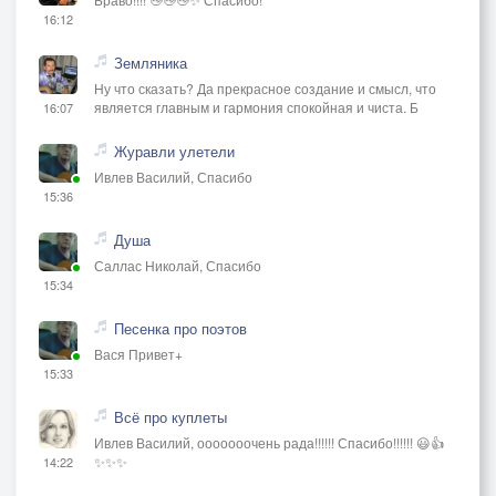
16:12
Земляника
Ну что сказать? Да прекрасное создание и смысл, что
является главным и гармония спокойная и чиста. Б
16:07
Журавли улетели
Ивлев Василий, Спасибо
15:36
Душа
Саллас Николай, Спасибо
15:34
Песенка про поэтов
Вася Привет+
15:33
Всё про куплеты
Ивлев Василий, ооооооочень рада!!!!!! Спасибо!!!!!! 😃👍
✨✨✨
14:22