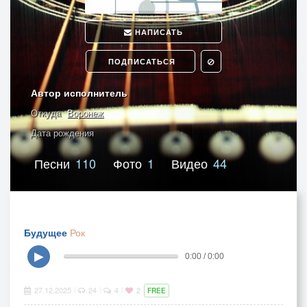
НАПИСАТЬ
ПОДПИСАТЬСЯ
Автор исполнитель
Откуда
Воронеж
Дата рождения
Песни
110
Фото
1
Видео
44
Будущее
Рок
▶
0:00 / 0:00
27.12.2025
24
4
2
|
|
|
FREE