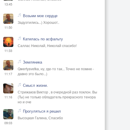
13:45
Возьми мое сердце
Задуэтились...) Хорошо!..
11:50
Катилась по асфальту
Саллас Николай, Николай спасибо!
11:33
Земляника
Qwertysvetka, ну, где-то так... Точно не помню -
давно это было...)
11:17
Смысл жизни.
Стрижаков Виктор , в очередной раз поклон. Вы
(Ты) не только обладатель прекрасного тенора
11:16
но и оче
Прогуляться я решил
Высоцкая Галина, Спасибо
09:03