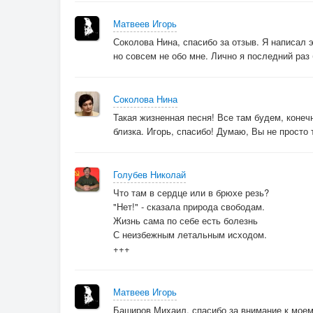
От гранаты, от пули шальной,
а не как безнадежно больной...
Матвеев Игорь
Соколова Нина, спасибо за отзыв. Я написал э
но совсем не обо мне. Лично я последний раз 
Соколова Нина
Такая жизненная песня! Все там будем, конечн
близка. Игорь, спасибо! Думаю, Вы не просто 
Голубев Николай
Что там в сердце или в брюхе резь?
"Нет!" - сказала природа свободам.
Жизнь сама по себе есть болезнь
С неизбежным летальным исходом.
+++
Матвеев Игорь
Баширов Михаил, спасибо за внимание к мое