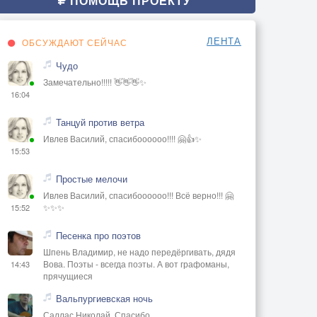
ПОМОЩЬ ПРОЕКТУ
ЛЕНТА
ОБСУЖДАЮТ СЕЙЧАС
Чудо
Замечательно!!!!! 👋👋👋✨
16:04
Танцуй против ветра
Ивлев Василий, спасибоооооо!!!! 🤗👍✨
15:53
Простые мелочи
Ивлев Василий, спасибоооооо!!! Всё верно!!! 🤗
✨✨✨
15:52
Песенка про поэтов
Шпень Владимир, не надо передёргивать, дядя
Вова. Поэты - всегда поэты. А вот графоманы,
14:43
прячущиеся
Вальпургиевская ночь
Саллас Николай, Спасибо