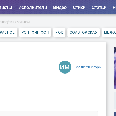
листы
Исполнители
Видео
Стихи
Статьи
Н
езнадёжно больной
РАЗНОЕ
РЭП, ХИП-ХОП
РОК
СОАВТОРСКАЯ
МЕЛО
Матвеев Игорь