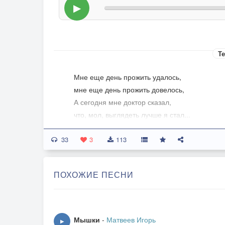
▶
Те
Мне еще день прожить удалось,
мне еще день прожить довелось,
А сегодня мне доктор сказал,
что, мол, выглядеть лучше я стал...
Говорила сестра мне вчера,
33
что выписывать, видно, пора,
3
113
Что удачно проходит леченье
и закончатся вскоре мученья...
ПОХОЖИЕ ПЕСНИ
Я поверил бы им вполне,
только день ото дня хуже мне,
Только ночью от боли кричу,
ну а днем, стиснув зубы, молчу.
Мышки
-
Матвеев Игорь
▶