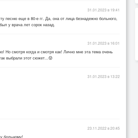
31.01.2023 в 19:41
ту песню еще в 80-е гг. Да, она от лица безнадежно больного,
был у врача лет сорок назад.
31.01.2023 в 16:01
о! Но смотря когда и смотря как! Лично мне эта тема очень
так выбрали этот сюжет...😟
31.01.2023 в 13:22
23.11.2022 в 20:45
му больному!