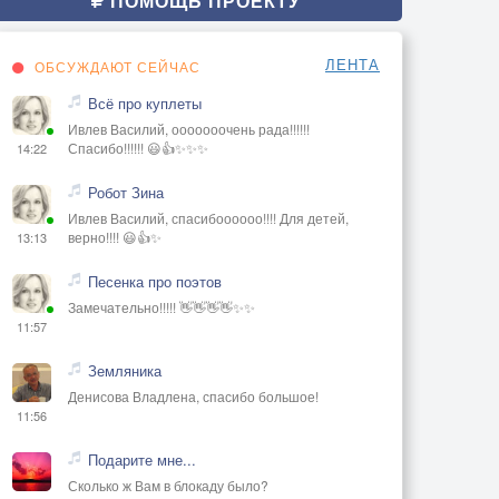
ПОМОЩЬ ПРОЕКТУ
ЛЕНТА
ОБСУЖДАЮТ СЕЙЧАС
Всё про куплеты
Ивлев Василий, ооооооочень рада!!!!!!
Спасибо!!!!!! 😃👍✨✨✨
14:22
Робот Зина
Ивлев Василий, спасибоооооо!!!! Для детей,
верно!!!! 😃👍✨
13:13
Песенка про поэтов
Замечательно!!!!! 👋👋👋👋✨✨
11:57
Земляника
Денисова Владлена, спасибо большое!
11:56
Подарите мне...
Сколько ж Вам в блокаду было?