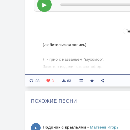
▶
Те
(любительская запись)
Я - гриб с названьем "мухомор",
Заметен издали, как светофор.
Но я - не для супа, не для солянки,
23
Не для маринования в банке.
3
63
Такой уж гриб я, мухомор,
ПОХОЖИЕ ПЕСНИ
Не любят люди меня с давних пор:
Пусть симпатичен я на вид,
Но к сожаленью - ядовит.
Подонок с крыльями
-
Матвеев Игорь
▶