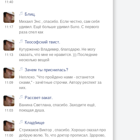
11:40
Блиц.
Михаил Энс , спасибо. Если честно, сам себя
удивил. Ещё больше удивил Suno. С первого
11:17
раза спел как
Теософский твист.
Кутурженко Владимир, благодарю. Не могу
сказать, что мне не нравится. ))) Последние
11:13
несколько вещей
Зачем ты приснилась?
Неплохо. "Что пройдено нами - останется
снами," - зачётные строчки. Автору респект за
11:09
них.
Рассвет-закат.
Ванина Светлана, спасибо. Заходите ещё,
поющая душа.
11:03
Кладбище
Стрижаков Виктор , спасибо. Хорошо сказал про
добрую волю. То, что доктор прописал. Здорово,
11:00