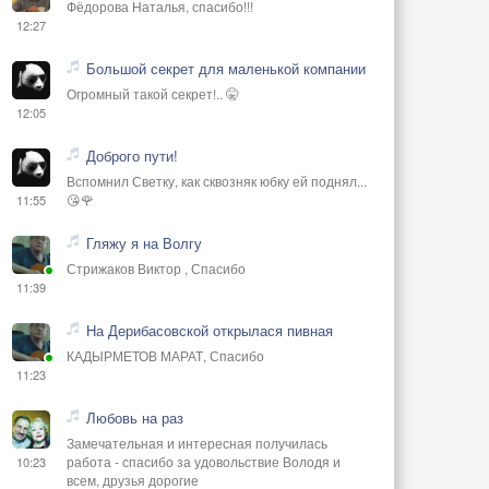
Фёдорова Наталья, спасибо!!!
12:27
Большой секрет для маленькой компании
Огромный такой секрет!.. 🤫
12:05
Доброго пути!
Вспомнил Светку, как сквозняк юбку ей поднял...
😘🌹
11:55
Гляжу я на Волгу
Стрижаков Виктор , Спасибо
11:39
На Дерибасовской открылася пивная
КАДЫРМЕТОВ МАРАТ, Спасибо
11:23
Любовь на раз
Замечательная и интересная получилась
работа - спасибо за удовольствие Володя и
10:23
всем, друзья дорогие