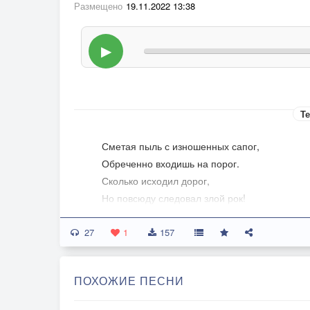
Размещено
19.11.2022 13:38
▶
Те
Сметая пыль с изношенных сапог,
Обреченно входишь на порог.
Сколько исходил дорог,
Но повсюду следовал злой рок!
«Дом родной, милая жена,
27
Думал я о Вас, за сотни миль!
1
157
А пришел пустой — видно, грош цена мне...
Бэйби, доставай мою бутыль!"
ПОХОЖИЕ ПЕСНИ
Пей до дна! Жизнь одна: