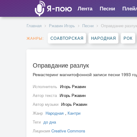
Лента
Песни
Плей
Главная
Ржавин Игорь
Песни
Оправдание разлу
СОАВТОРСКАЯ
НАРОДНАЯ
РОК
ЖАНРЫ:
Оправдание разлук
Ремастеринг магнитофонной записи песни 1993 год
Исполнитель
Игорь Ржавин
Автор текста
Игорь Ржавин
Автор музыки
Игорь Ржавин
Жанр
Народная
,
Кантри
Теги
до дна
Лицензия
Creative Commons