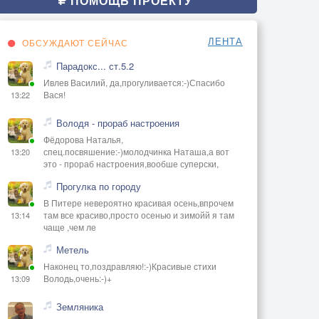
ПОМОЩЬ ПРОЕКТУ
ЛЕНТА
ОБСУЖДАЮТ СЕЙЧАС
Парадокс... ст.5.2
Ивлев Василий, да,прогуливается:-)Спасибо
Вася!
13:22
Володя - прораб настроения
Фёдорова Наталья,
спец.посвяшение:-)молодчинка Наташа,а вот
13:20
это - прораб настроения,вообше суперски,
Прогулка по городу
В Питере невероятно красивая осень,впрочем
там все красиво,просто осенью и зимойй я там
13:14
чаще ,чем ле
Метель
Наконец то,поздравляю!:-)Красивые стихи
Володь,очень:-)+
13:09
Земляника