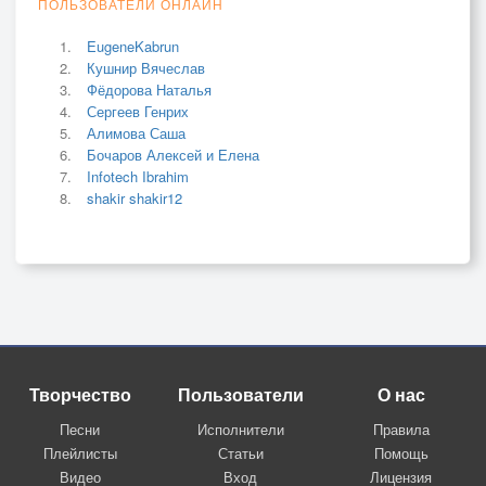
ПОЛЬЗОВАТЕЛИ ОНЛАЙН
EugeneKabrun
Кушнир Вячеслав
Фёдорова Наталья
Сергеев Генрих
Алимова Саша
Бочаров Алексей и Елена
Infotech Ibrahim
shakir shakir12
Творчество
Пользователи
О нас
Песни
Исполнители
Правила
Плейлисты
Статьи
Помощь
Видео
Вход
Лицензия