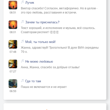
Лучик
Виктор спасибо! Согласен, метафорично. Но в целом -
это про любовь, расставания и встречи.
08:51
Зачем ты приснилась?
Текст хороший, и исполнение и музыка, всё сошлось.
Соавторам респект! 👏👏👏
08:01
Мой, ты только мой!
Жанна, здравствуй! Трогательно! В духе ВИА середины
70-х.
07:48
Не моею любовью
Анна, Жанна, спасибо за добрые отзывы!
07:27
Где то там
Паша не включается и не играет
06:53