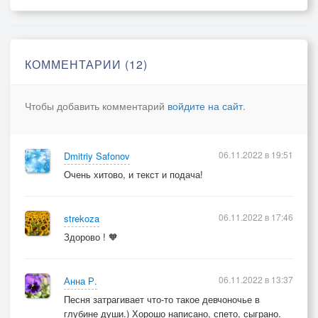
А помнишь как ты сказала,
Что мы с тобой будем вместе,
Никто нас не сможет разлучить.
Но в жизни бывает часто
КОММЕНТАРИИ (12)
Слова ничего не значат,
И я не могу тебя винить.
Чтобы добавить комментарий
войдите на сайт
.
Все это осталось в прошлом,
Осталось в воспоминаньях,
Осталось в обрывках нежных фраз,
06.11.2022 в 19:51
Dmitriy Safonov
Но все это было наше
Очень хитово, и текст и подача!
И все это было с нами,
Останутся в памяти у нас
06.11.2022 в 17:46
strekoza
Здорово ! 🧡
06.11.2022 в 13:37
Анна Р.
Песня затрагивает что-то такое девчоночье в
глубине души.) Хорошо написано, спето, сыграно.