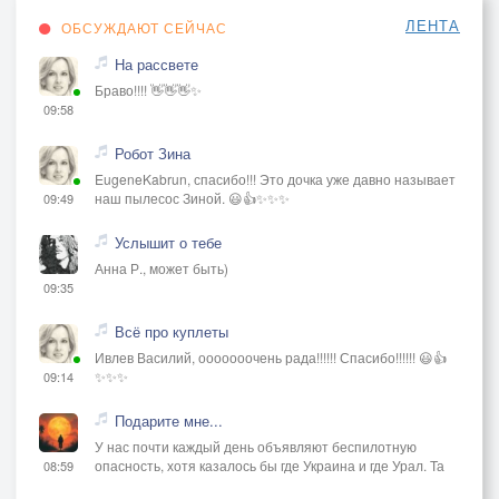
ЛЕНТА
ОБСУЖДАЮТ СЕЙЧАС
На рассвете
Браво!!!! 👋👋👋✨
09:58
Робот Зина
EugeneKabrun, спасибо!!! Это дочка уже давно называет
наш пылесос Зиной. 😃👍✨✨✨
09:49
Услышит о тебе
Анна Р., может быть)
09:35
Всё про куплеты
Ивлев Василий, ооооооочень рада!!!!!! Спасибо!!!!!! 😃👍
✨✨✨
09:14
Подарите мне...
У нас почти каждый день объявляют беспилотную
опасность, хотя казалось бы где Украина и где Урал. Та
08:59