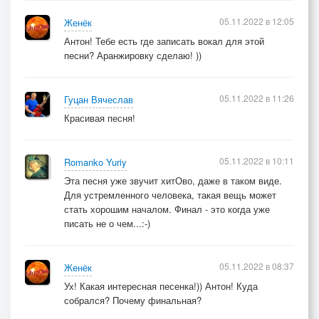
05.11.2022 в 12:05
Женёк
Антон! Тебе есть где записать вокал для этой
песни? Аранжировку сделаю! ))
05.11.2022 в 11:26
Гуцан Вячеслав
Красивая песня!
05.11.2022 в 10:11
Romanko Yuriy
Эта песня уже звучит хитОво, даже в таком виде.
Для устремленного человека, такая вещь может
стать хорошим началом. Финал - это когда уже
писать не о чем...:-)
05.11.2022 в 08:37
Женёк
Ух! Какая интересная песенка!)) Антон! Куда
собрался? Почему финальная?