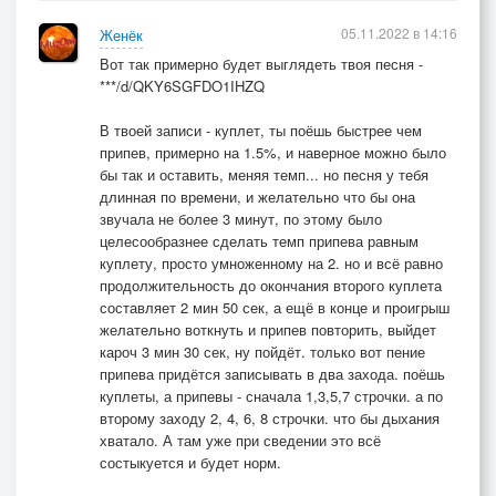
05.11.2022 в 14:16
Женёк
Вот так примерно будет выглядеть твоя песня -
***/d/QKY6SGFDO1IHZQ
В твоей записи - куплет, ты поёшь быстрее чем
припев, примерно на 1.5%, и наверное можно было
бы так и оставить, меняя темп... но песня у тебя
длинная по времени, и желательно что бы она
звучала не более 3 минут, по этому было
целесообразнее сделать темп припева равным
куплету, просто умноженному на 2. но и всё равно
продолжительность до окончания второго куплета
составляет 2 мин 50 сек, а ещё в конце и проигрыш
желательно воткнуть и припев повторить, выйдет
кароч 3 мин 30 сек, ну пойдёт. только вот пение
припева придётся записывать в два захода. поёшь
куплеты, а припевы - сначала 1,3,5,7 строчки. а по
второму заходу 2, 4, 6, 8 строчки. что бы дыхания
хватало. А там уже при сведении это всё
состыкуется и будет норм.