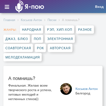
Вход
Главная
Коськов Антон
Песни
А помнишь?
НАРОДНАЯ
РЭП, ХИП-ХОП
РАЗНОЕ
ЖАНРЫ:
ДЖАЗ, БЛЮЗ
ПОП
ЭЛЕКТРОННАЯ
СОАВТОРСКАЯ
РОК
АВТОРСКАЯ
МЕЛОДЕКЛАМАЦИЯ
А помнишь?
Финальная. Желаю всем
Коськов Антон
творческого роста и успеха,
Белгород
хитовых мелодий и
нетленных стихов))