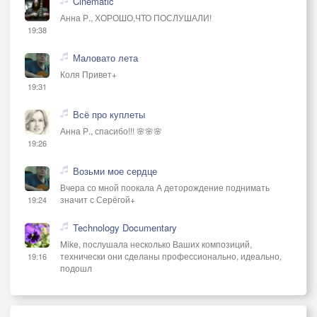
Cinematic
Анна Р., ХОРОШО,ЧТО ПОСЛУШАЛИ!
19:38
Маловато лета
Коля Привет+
19:31
Всё про куплеты
Анна Р., спасибо!!! 🌸🌸🌸
19:26
Возьми мое сердце
Вчера со мной поокала А деторождение поднимать
значит с Серёгой+
19:24
Technology Documentary
Mike, послушала несколько Ваших композиций,
технически они сделаны профессионально, идеально,
19:16
подошл