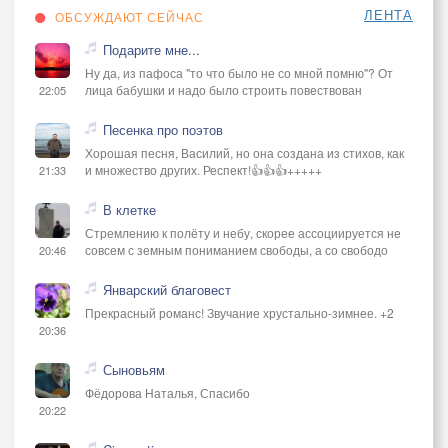
ЛЕНТА
ОБСУЖДАЮТ СЕЙЧАС
Подарите мне...
Ну да, из пафоса "то что было не со мной помню"? От
лица бабушки и надо было строить повествован
22:05
Песенка про поэтов
Хорошая песня, Василий, но она создана из стихов, как
и множество других. Респект!👍👍👍+++++
21:33
В клетке
Стремлению к полёту и небу, скорее ассоциируется не
совсем с земным пониманием свободы, а со свободо
20:46
Январский благовест
Прекрасный романс! Звучание хрустально-зимнее. +2
20:36
Сыновьям
Фёдорова Наталья, Спасибо
20:22