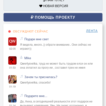
НОВАЯ ВЕРСИЯ
ПОМОЩЬ ПРОЕКТУ
ЛЕНТА
ОБСУЖДАЮТ СЕЙЧАС
Подари мне свет
Я видела, много..)) обрати внимание.. Они сейчас не
играют))
02:05
Mike
Qwertysvetka, труд не может быть трудом елси он или
она зплатил за прогу ии , составил трек не имея
01:53
Зачем ты приснилась?
Qwertysvetka, спасибо!
01:19
Подарите мне...
Да, Анна, в сегодняшней реальности этот подарок не
вызывает удивления. Увы. Не знаю: осознанно, и
01:14