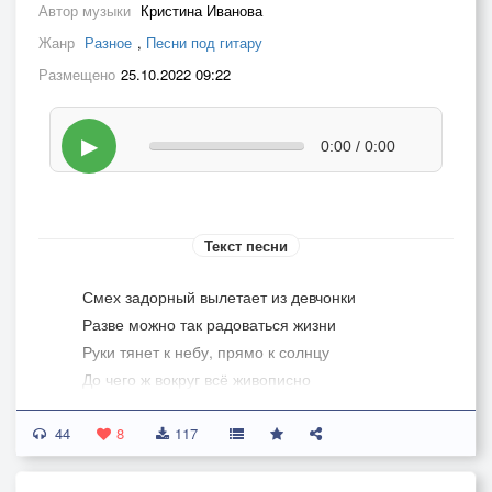
Автор музыки
Кристина Иванова
Жанр
Разное
,
Песни под гитару
Размещено
25.10.2022 09:22
▶
0:00 / 0:00
Текст песни
Смех задорный вылетает из девчонки
Разве можно так радоваться жизни
Руки тянет к небу, прямо к солнцу
До чего ж вокруг всё живописно
44
Небо холст в синеве
8
117
Пальцем лёжа на траве
Рисовать забавные картинки