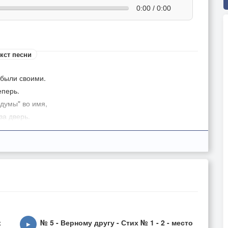
0:00 / 0:00
кст песни
 были своими.
еперь.
думы" во имя,
за дверь.
ось, и - в память.
го?
памы",
за год!
с ним "на дорожку".
н.
х
№ 5 - Верному другу - Стих № 1 - 2 - место
▶