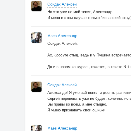
Мы становимся лишними, нас удалили уже из 
Осидак Алексей
В "Одноклассниках" терпят - мы "лайки" им 
Но это уже не мой текст, Александр.
Я, пожалуй, что выйду, случайно в себе обна
И меня в этом случае только "испанский стыд" 
Жаль, никто не заметит, что кто-то покинул и
Маев Александр
Осидак Алексей,
Ах, бросьте стыд, ведь и у Пушина встречается
Да и в новом конкурсе , кажется, в тексте N 1
Осидак Алексей
Александр! Я уже всё понял и десять раз изв
Сергей перепевать уже не будет, конечно, но 
Вы правы во всём, а мне стыдно.
Я умею признавать свои ошибки
Маев Александр