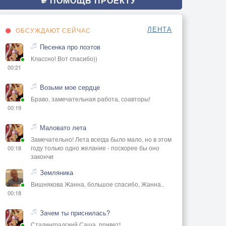
ПОМОЩЬ ПРОЕКТУ
ЛЕНТА
ОБСУЖДАЮТ СЕЙЧАС
Песенка про поэтов
Классно! Вот спасибо))
00:21
Возьми мое сердце
Браво, замечательная работа, соавторы!
00:19
Маловато лета
Замечательно! Лета всегда было мало, но в этом
году только одно желание - поскорее бы оно
00:18
закончи
Земляника
Вишнякова Жанна, большое спасибо, Жанна..
00:18
Зачем ты приснилась?
Сталинградский Саша, привет!