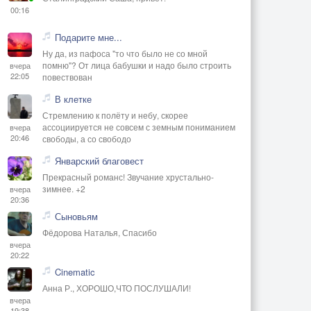
00:16
Подарите мне...
Ну да, из пафоса "то что было не со мной
помню"? От лица бабушки и надо было строить
вчера
22:05
повествован
В клетке
Стремлению к полёту и небу, скорее
ассоциируется не совсем с земным пониманием
вчера
20:46
свободы, а со свободо
Январский благовест
Прекрасный романс! Звучание хрустально-
зимнее. +2
вчера
20:36
Сыновьям
Фёдорова Наталья, Спасибо
вчера
20:22
Cinematic
Анна Р., ХОРОШО,ЧТО ПОСЛУШАЛИ!
вчера
19:38