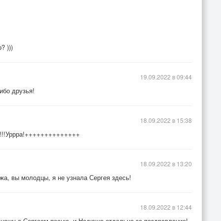
? )))
19.09.2022 в 09:44
ибо друзья!
18.09.2022 в 15:38
и!!!Уррра!++++++++++++++
18.09.2022 в 13:20
а, вы молодцы, я не узнала Сергея здесь!
18.09.2022 в 12:44
нашу с Сергеем песню, и Надюше отдельно за поздравление!