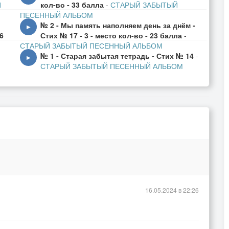
е окошко
Й
кол-во - 33 балла
-
СТАРЫЙ ЗАБЫТЫЙ
ПЕСЕННЫЙ АЛЬБОМ
х кофейнь.
№ 2 - Мы память наполняем день за днём -
▶
6
Стих № 17 - 3 - место кол-во - 23 балла
-
как-то уж очень...
СТАРЫЙ ЗАБЫТЫЙ ПЕСЕННЫЙ АЛЬБОМ
ё.
№ 1 - Старая забытая тетрадь - Стих № 14
-
▶
СТАРЫЙ ЗАБЫТЫЙ ПЕСЕННЫЙ АЛЬБОМ
не таких полномочий,
 не в счёт.
ьбы в конвейер?
ыгну, наверно -
же не начинали.
ить.
16.05.2024 в 22:26
в финале
ить.