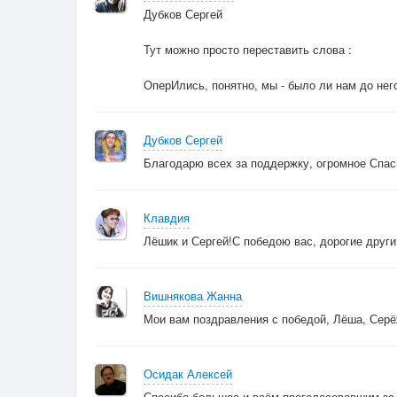
Дубков Сергей
Тут можно просто переставить слова :
ОперИлись, понятно, мы - было ли нам до него
Дубков Сергей
Благодарю всех за поддержку, огромное Спас
Клавдия
Лёшик и Сергей!С победою вас, дорогие друг
Вишнякова Жанна
Мои вам поздравления с победой, Лёша, Серёж
Осидак Алексей
Спасибо большое и всём проголосовавшим за 