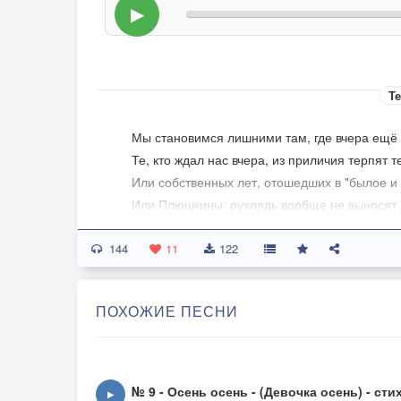
▶
Те
Мы становимся лишними там, где вчера ещё
Те, кто ждал нас вчера, из приличия терпят т
Или собственных лет, отошедших в "былое и 
Или Плюшкины: рухлядь вообще не выносят 
144
Наше детство навеки ушло. По перилам скатил
11
122
Мы, понятно опЕрились - было ли нам до не
SMS присылает навязчиво разные липкие "с
ПОХОЖИЕ ПЕСНИ
Но ни строчки от детства, ни даже пол-слова 
Наше детство бесследно ушло. Не сидели мы 
Было не до того: мы тогда разливали портвей
№ 9 - Осень осень - (Девочка осень) - сти
▶