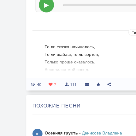
▶
Те
То ли сказка начиналась,
То ли шабаш, то ль вертеп,
Только проще оказалось,
Веселился мой сосед.
Дым, конечно, коромыслом,
40
Раздавался чей-то визг,
7
111
На наречии басистом
Вторил кто-то пьяный вдрызг.
ПОХОЖИЕ ПЕСНИ
Вновь сегодня опоздала
На работу, был разнос,
Слишком поздно утром встала,
Осенняя грусть
-
Денисова Владлена
▶