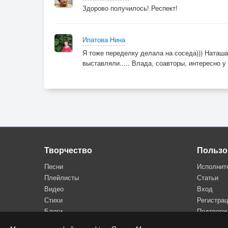
Здорово получилось! Респект!
Ипатова Нина
Я тоже переделку делала на соседа))) Наташа
выставляли..... Влада, соавторы, интересно у
Творчество
Пользо
Песни
Исполнит
Плейлисты
Статьи
Видео
Вход
Стихи
Регистра
Блоги
Подтверж