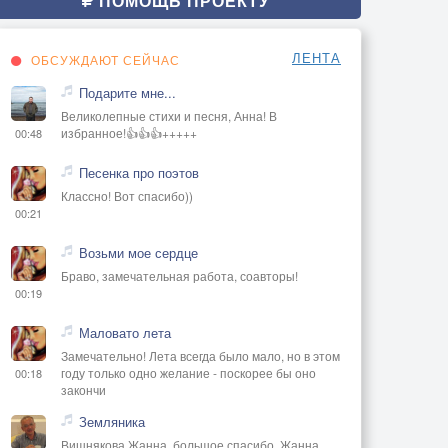
ПОМОЩЬ ПРОЕКТУ
ЛЕНТА
ОБСУЖДАЮТ СЕЙЧАС
Подарите мне...
Великолепные стихи и песня, Анна! В
избранное!👍👍👍+++++
00:48
Песенка про поэтов
Классно! Вот спасибо))
00:21
Возьми мое сердце
Браво, замечательная работа, соавторы!
00:19
Маловато лета
Замечательно! Лета всегда было мало, но в этом
году только одно желание - поскорее бы оно
00:18
закончи
Земляника
Вишнякова Жанна, большое спасибо, Жанна..