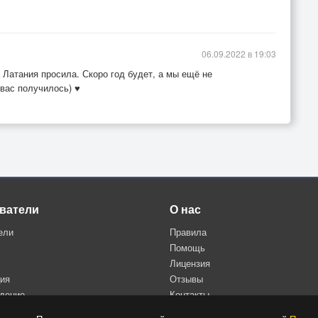
06.09.2022 в 19:03
 Латания просила. Скоро год будет, а мы ещё не
 вас получилось) ♥
ватели
О нас
ели
Правила
Помощь
Лицензия
ция
Отзывы
дение
Контакты
Политика конфиденциальности