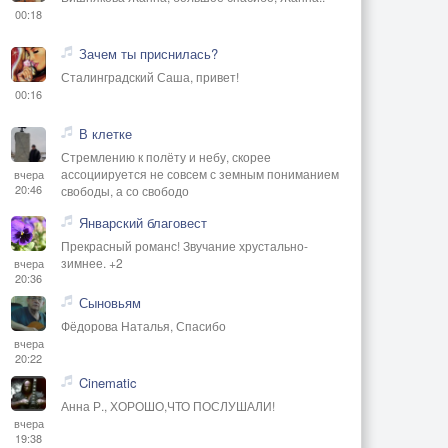
00:18
Зачем ты приснилась?
Сталинградский Саша, привет!
00:16
В клетке
Стремлению к полёту и небу, скорее
ассоциируется не совсем с земным пониманием
вчера
20:46
свободы, а со свободо
Январский благовест
Прекрасный романс! Звучание хрустально-
зимнее. +2
вчера
20:36
Сыновьям
Фёдорова Наталья, Спасибо
вчера
20:22
Cinematic
Анна Р., ХОРОШО,ЧТО ПОСЛУШАЛИ!
вчера
19:38