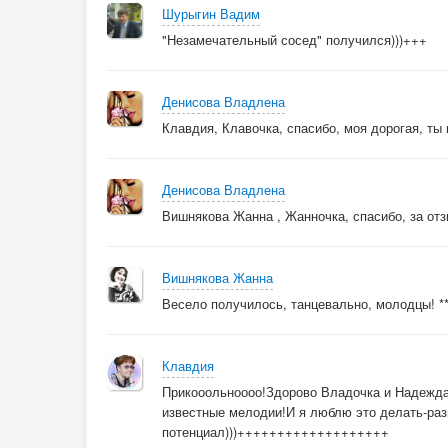
Сон бежит от шума прочь.
Шурыгин Вадим
Разве думала, гадала,
"Незамечательный сосед" получился)))+++
Что мне в жизни повезёт,
Наизусть запомню пьесу
Денисова Владлена
Под названьем «Идиот».
Клавдия, Клавочка, спасибо, моя дорогая, ты
Денисова Владлена
Вишнякова Жанна , Жанночка, спасибо, за отз
Вишнякова Жанна
Весело получилось, танцевально, молодцы! **
Клавдия
Прикооольноооо!Здорово Владочка и Надежда
известные мелодии!И я люблю это делать-раз
потенциал)))+++++++++++++++++++