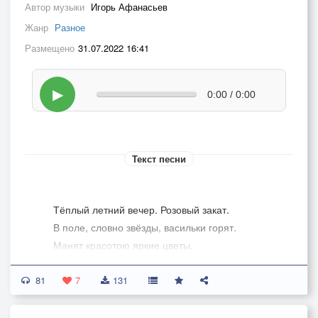
Автор музыки
Игорь Афанасьев
Жанр
Разное
Размещено
31.07.2022 16:41
▶
0:00 / 0:00
Текст песни
Тёплый летний вечер. Розовый закат.
В поле, словно звёзды, васильки горят.
Манят красотою яркие цветы,
Их когда - то в поле собирали мы.
81
7
131
Припев.
А мы с тобою у реки, у реки, у реки