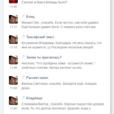
Сколько ж Вам в блокаду было?
11:40
Блиц.
Михаил Энс , спасибо. Если честно, сам себя удивил.
Ещё больше удивил Suno. С первого раза спел как
11:17
Теософский твист.
Кутурженко Владимир, благодарю. Не могу сказать, что
мне не нравится. ))) Последние несколько вещей
11:13
Зачем ты приснилась?
Неплохо. "Что пройдено нами - останется снами," -
зачётные строчки. Автору респект за них.
11:09
Рассвет-закат.
Ванина Светлана, спасибо. Заходите ещё, поющая
душа.
11:03
Кладбище
Стрижаков Виктор , спасибо. Хорошо сказал про добрую
волю. То, что доктор прописал. Здорово, когда з
11:00