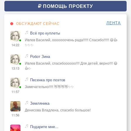
ПОМОЩЬ ПРОЕКТУ
ЛЕНТА
ОБСУЖДАЮТ СЕЙЧАС
Всё про куплеты
Ивлев Василий, ооооооочень рада!!!!!! Спасибо!!!!!! 😃👍
✨✨✨
14:22
Робот Зина
Ивлев Василий, спасибоооооо!!!! Для детей, верно!!!! 😃
👍✨
13:13
Песенка про поэтов
Замечательно!!!!! 👋👋👋👋✨✨
11:57
Земляника
Денисова Владлена, спасибо большое!
11:56
Подарите мне...