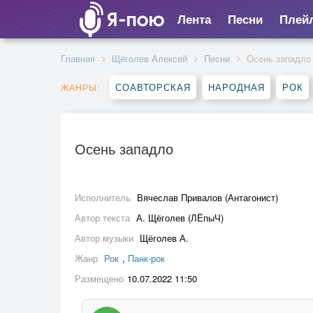
Лента
Песни
Плей
Главная
Щёголев Алексей
Песни
Осень западло
СОАВТОРСКАЯ
НАРОДНАЯ
РОК
ЖАНРЫ:
Осень западло
Исполнитель
Вячеслав Привалов (Антагонист)
Автор текста
А. Щёголев (ЛЁпыЧ)
Автор музыки
Щёголев А.
Жанр
Рок
,
Панк-рок
Размещено
10.07.2022 11:50