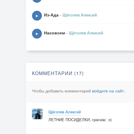
Осень западло
Из-Ада
-
Щёголев Алексей
3
▶
Осень - конец фильма
Насовсем
-
Щёголев Алексей
▶
Осень - катаклизм
Я убью того кто скажет
Осень - хорошо
*
Осень западло
КОММЕНТАРИИ (17)
Осень западло
Чтобы добавить комментарий
войдите на сайт
.
Щёголев Алексей
ЛЕТНИЕ ПОСИДЕЛКИ, грасиас :з)