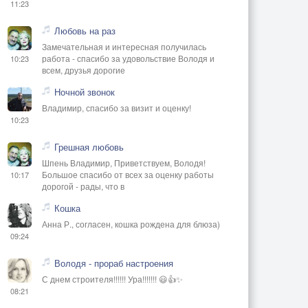
11:23
Любовь на раз
Замечательная и интересная получилась
работа - спасибо за удовольствие Володя и
10:23
всем, друзья дорогие
Ночной звонок
Владимир, спасибо за визит и оценку!
10:23
Грешная любовь
Шпень Владимир, Приветствуем, Володя!
Большое спасибо от всех за оценку работы
10:17
дорогой - рады, что в
Кошка
Анна Р., согласен, кошка рождена для блюза)
09:24
Володя - прораб настроения
С днем строителя!!!!!! Ура!!!!!!! 😃👍✨
08:21