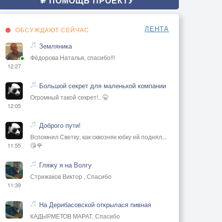
ПОМОЩЬ ПРОЕКТУ
ЛЕНТА
ОБСУЖДАЮТ СЕЙЧАС
Земляника
Фёдорова Наталья, спасибо!!!
12:27
Большой секрет для маленькой компании
Огромный такой секрет!.. 🤫
12:05
Доброго пути!
Вспомнил Светку, как сквозняк юбку ей поднял...
😘🌹
11:55
Гляжу я на Волгу
Стрижаков Виктор , Спасибо
11:39
На Дерибасовской открылася пивная
КАДЫРМЕТОВ МАРАТ, Спасибо