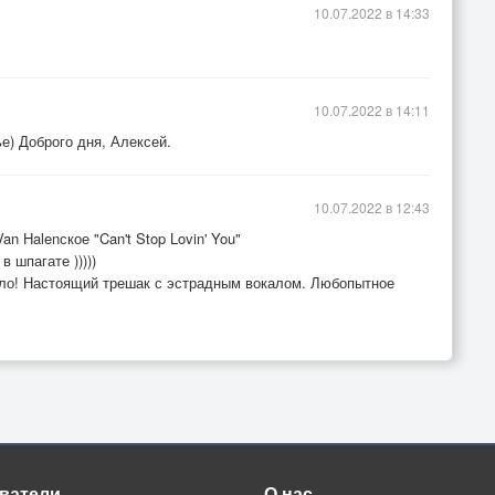
10.07.2022 в 14:33
10.07.2022 в 14:11
е) Доброго дня, Алексей.
10.07.2022 в 12:43
 Halenское "Can't Stop Lovin' You"
 шпагате )))))
шло! Настоящий трешак с эстрадным вокалом. Любопытное
ватели
О нас