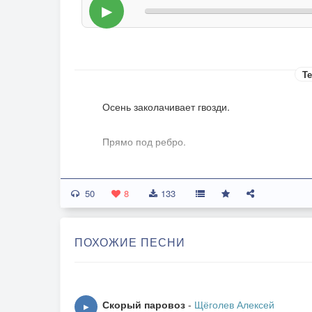
▶
Те
Осень заколачивает гвозди.
Прямо под ребро.
1
50
Осень топит в лужах.
8
133
Отрывает крылья.
Наливает осень скисшее вино.
ПОХОЖИЕ ПЕСНИ
*
Осень западло
Скорый паровоз
-
Щёголев Алексей
▶