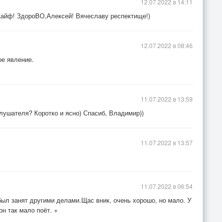
12.07.2022 в 14:11
в кайф! ЗдороВО,Алексей! Вячеславу респектище!)
12.07.2022 в 08:46
е явление.
11.07.2022 в 13:59
слушателя? Коротко и ясно) Спасиб, Владимир))
11.07.2022 в 13:57
11.07.2022 в 06:54
был занят другими делами.Щас вник, очень хорошо, но мало. У
н так мало поёт. +