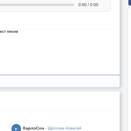
0:00 / 0:00
кст песни
КарлоСон
-
Щёголев Алексей
▶