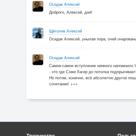
Осидак Алексей
Доброго, Алексей, дня!
Щёголев Алексей
Осидак Алексей, унылая пора, очей очаровань
Осидак Алексей
Самое-самое вступление немного напомнило Van
- это где Сэми Хагер до потолка подпрыгивает в
Но потом, конечно, всё абсолютно другое по
сочетание! +++
Творчество
Пользо