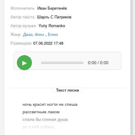
Исполнитель
Иван Беретенёв
Автор текста
Шарль С Патриков
Автор музыки
Yuriy Romanko
Жанр
Джаз, блюз
,
Блюз
Размещено
07.06.2022 17:48
▶
0:00 / 0:00
Текст песни
ночь красит ногти не спеша
рассветным лаком
спала бы сонная душа
да в ней собака…
истошно воет на луну