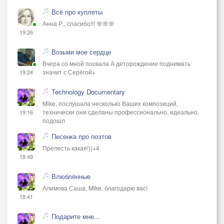
Всё про куплеты
Анна Р., спасибо!!! 🌸🌸🌸
19:26
Возьми мое сердце
Вчера со мной поокала А деторождение поднимать
значит с Серёгой+
19:24
Technology Documentary
Mike, послушала несколько Ваших композиций,
технически они сделаны профессионально, идеально,
19:16
подошл
Песенка про поэтов
Прелесть какая!))+4
18:49
Влюблённые
Алимова Саша, Mike, благодарю вас!
18:41
Подарите мне...