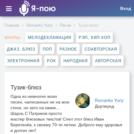
Вход
Главная
Romanko Yuriy
Песни
Тузик-блюз
МЕЛОДЕКЛАМАЦИЯ
РЭП, ХИП-ХОП
ЖАНРЫ:
ДЖАЗ, БЛЮЗ
ПОП
РАЗНОЕ
СОАВТОРСКАЯ
ЭЛЕКТРОННАЯ
РОК
НАРОДНАЯ
АВТОРСКАЯ
Тузик-блюз
Одна из немногих моих
Romanko Yuriy
песен, написанных не на мои
Дортмунд
стихи, но зато на какие...
Шарль С Патриков просто
мастер блюзовых текстов! Спел этот блюз Иван
Беретенёв, к своему 70-ти летию. Доброго ему здоровья
и долгих лет!