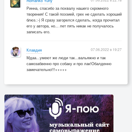
Romanko Yuriy
Ринна, спасибо за похвалу нашего скромного
творения! С такой поэзией, грех не сделать хороший
блюз.:-) Я сразу загорелся сделать, когда прочитал
его у автора, но... лет пять никак не получалось
записать его.
07.06.2022 в 19:27
Клавдия
Мдаа...умеют же люди так...вальяжно и так
самозабвенно про собаку и про лак!Обалденно
замечательно!!!+++++