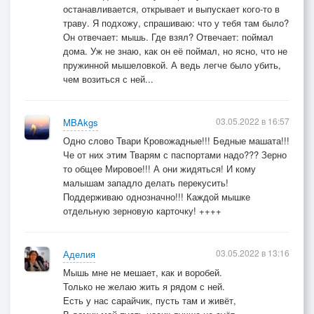
останавливается, открывает и выпускает кого-то в
траву. Я подхожу, спрашиваю: что у тебя там было?
Он отвечает: мышь. Где взял? Отвечает: поймал
дома. Уж не знаю, как он её поймал, но ясно, что не
пружинной мышеловкой. А ведь легче было убить,
чем возиться с ней...
03.05.2022 в 16:57
MBAkgs
Одно слово Твари Кровожадные!!! Бедные машата!!!
Че от них этим Тварям с паспортами надо??? Зерно
то общее Мировое!!! А они жидяться! И кому
малышам западло делать перекусить!
Поддерживаю однозначно!!! Каждой мышке
отдельную зерновую карточку! ++++
03.05.2022 в 13:16
Аделия
Мышь мне не мешает, как и воробей.
Только не желаю жить я рядом с ней.
Есть у нас сарайчик, пусть там и живёт,