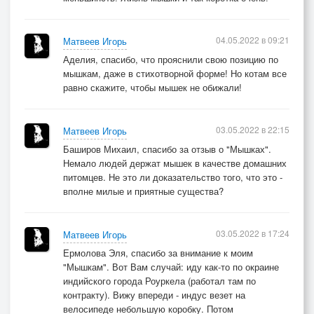
04.05.2022 в 09:21
Матвеев Игорь
Аделия, спасибо, что прояснили свою позицию по
мышкам, даже в стихотворной форме! Но котам все
равно скажите, чтобы мышек не обижали!
03.05.2022 в 22:15
Матвеев Игорь
Баширов Михаил, спасибо за отзыв о "Мышках".
Немало людей держат мышек в качестве домашних
питомцев. Не это ли доказательство того, что это -
вполне милые и приятные существа?
03.05.2022 в 17:24
Матвеев Игорь
Ермолова Эля, спасибо за внимание к моим
"Мышкам". Вот Вам случай: иду как-то по окраине
индийского города Роуркела (работал там по
контракту). Вижу впереди - индус везет на
велосипеде небольшую коробку. Потом