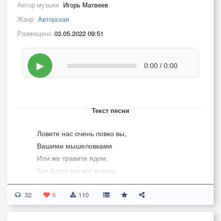
Автор музыки
Игорь Матвеев
Жанр
Авторская
Размещено
03.05.2022 09:51
▶
0:00 / 0:00
Текст песни
Ловите нас очень ловко вы,
Вашими мышеловками
Или же травите ядом,
Как будто так вот и надо.
Кошки за нами охотятся,
32
Прятаться всем нам приходится,
6
110
И кто как может спасается,
Да не у всех получается...