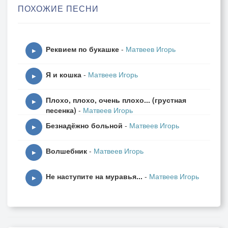
ПОХОЖИЕ ПЕСНИ
Жизнь мышки коротка очень,
Ну так зачем же делать её ещё короче?
Реквием по букашке
-
Матвеев Игорь
▶
Тапками вы в нас бросаете,
Я и кошка
-
Матвеев Игорь
Жалости вы к нам не знаете,
▶
И нам никто не поможет,
Плохо, плохо, очень плохо... (грустная
А ведь мы жить хотим тоже!
▶
песенка)
-
Матвеев Игорь
Серая, серая жизнь
Безнадёжно больной
-
Матвеев Игорь
У серых мышек бежит
▶
И очень быстро кончается,
Волшебник
-
Матвеев Игорь
Мало добра в ней случается...
▶
Не наступите на муравья...
-
Матвеев Игорь
Жизнь мышки коротка очень,
▶
Ну так зачем же делать её ещё короче?