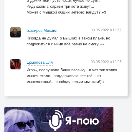
В домик мой пусть носик лучше не суёт.
Рядышком с сараем три кота живут...
Может с мышкой общий интерес найдут? +3
03.05.2022 в 12:57
Баширов Михаил
Никогда не думал о мышках в таком плане, но
подружиться с ними все равно не смогу.++
03.05.2022 в 10:05
Ермолова Эля
Игорь, послушала Вашу песенку.. и чёт так жалко
мышек стало...поддерживаю песню!...нет
мышеловкам!... свободу серым мышкам!)))