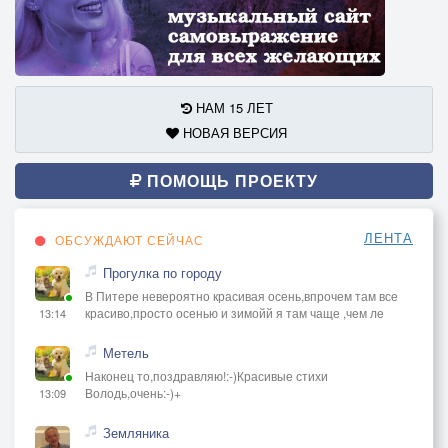
НАМ 15 ЛЕТ
НОВАЯ ВЕРСИЯ
ПОМОЩЬ ПРОЕКТУ
ЛЕНТА
ОБСУЖДАЮТ СЕЙЧАС
Прогулка по городу
В Питере невероятно красивая осень,впрочем там все
красиво,просто осенью и зимойй я там чаще ,чем ле
13:14
Метель
Наконец то,поздравляю!:-)Красивые стихи
Володь,очень:-)+
13:09
Земляника