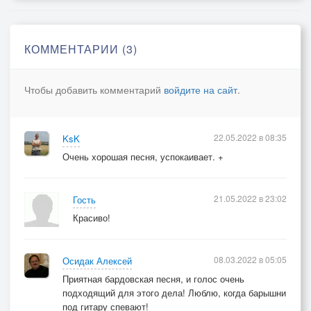
Слабее одной мольбы…
Сквозь бури, дожди, туманы,
КОММЕНТАРИИ (3)
Ты снова придёшь домой…
Невидимым талисманом
Чтобы добавить комментарий
войдите на сайт
.
Молитва моя с тобой…
22.05.2022 в 08:35
KsK
Очень хорошая песня, успокаивает. +
21.05.2022 в 23:02
Гость
Красиво!
08.03.2022 в 05:05
Осидак Алексей
Приятная бардовская песня, и голос очень
подходящий для этого дела! Люблю, когда барышни
под гитару спевают!