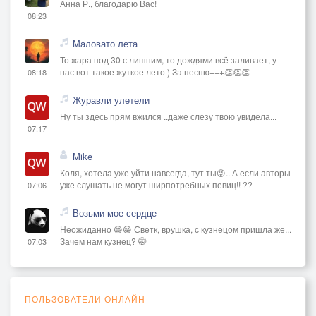
Анна Р., благодарю Вас!
08:23
Маловато лета
То жара под 30 с лишним, то дождями всё заливает, у
нас вот такое жуткое лето ) За песню+++👏👏👏
08:18
Журавли улетели
Ну ты здесь прям вжился ..даже слезу твою увидела...
07:17
Mike
Коля, хотела уже уйти навсегда, тут ты😜.. А если авторы
уже слушать не могут ширпотребных певиц!! ??
07:06
Возьми мое сердце
Неожиданно 😄😁 Светк, врушка, с кузнецом пришла же...
Зачем нам кузнец? 🤭
07:03
ПОЛЬЗОВАТЕЛИ ОНЛАЙН