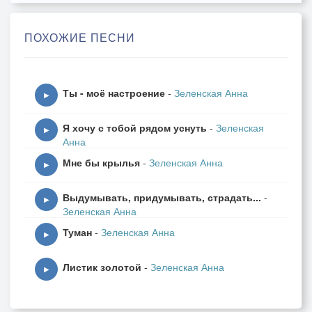
Я стану незримой тенью,
Что будет для зла стеной…
ПОХОЖИЕ ПЕСНИ
И, знай, вопреки сомненьям,
Я буду твоей весной…
Ты - моё настроение
-
Зеленская Анна
За каждый твой шаг неслышный
▶
Я буду молить теперь…
Я хочу с тобой рядом уснуть
-
Зеленская
Молитвы мои Всевышний
▶
Анна
Услышит, а ты поверь…
Мне бы крылья
-
Зеленская Анна
▶
Ведь если душой желаешь
Выдумывать, придумывать, страдать...
-
Кому-то добра в ответ,
▶
Зеленская Анна
То в небе над ним включаешь
Туман
-
Зеленская Анна
Небесный волшебный свет…
▶
Листик золотой
-
Зеленская Анна
И силой моей молитвы
▶
Разрушится гнев судьбы…
Ведь в мире любые битвы