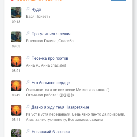
Чудо
Вася Привет+
09:13
Прогуляться я решил
Высоцкая Галина, Спасибо
09:03
Песенка про поэтов
Анна Р., Анна спасибо!
08:51
Его большое сердце
Оказывается я не все песни Митяева слышал((
Отличная работа! ,👏👏👏👍
08:49
Давно я жду тебя Назаретянин
Из уст в уста передавали, Ведь явно где-то да приврали,
А мы за чистую монету, Всё хаваем, съедим
08:41
Январский благовест