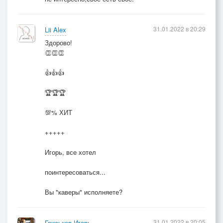
31.01.2022 в 20:29
Lii Alex
Здорово!
👏👏👏
👍👍👍
🏆🏆🏆
💯% ХИТ
+++++
Игорь, все хотел
поинтересоваться...
Вы "каверы" исполняете?
31.01.2022 в 20:05
Гриськов Игорь