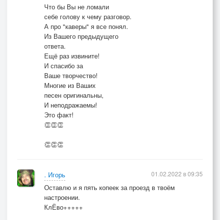
По нашим меркам это и немного.
Что бы Вы не ломали
себе голову к чему разговор.
Опять обнимешь,милая,меня,
А про "каверы" я все понял.
Опять всплакнешь у нашего порога.2 раза.
Из Вашего предыдущего
ответа.
Ещё раз извините!
И спасибо за
Ваше творчество!
Многие из Ваших
песен оригинальны,
И неподражаемы!
Это факт!
👏👏👏
👏👏👏
01.02.2022 в 09:35
. Игорь
Оставлю и я пять копеек за проезд в твоём
настроении.
КлЁво+++++