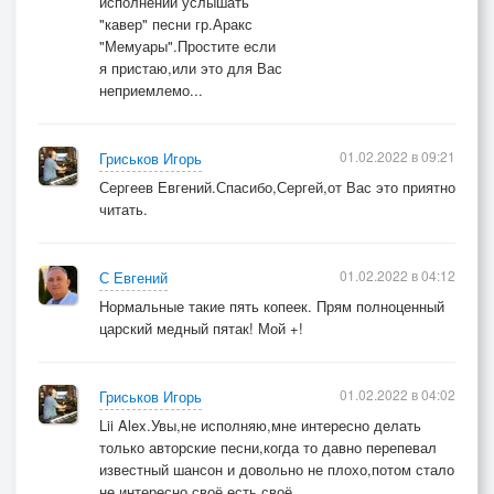
исполнении услышать
"кавер" песни гр.Аракс
"Мемуары".Простите если
я пристаю,или это для Вас
неприемлемо...
01.02.2022 в 09:21
Гриськов Игорь
Сергеев Евгений.Спасибо,Сергей,от Вас это приятно
читать.
01.02.2022 в 04:12
С Евгений
Нормальные такие пять копеек. Прям полноценный
царский медный пятак! Мой +!
01.02.2022 в 04:02
Гриськов Игорь
Lii Alex.Увы,не исполняю,мне интересно делать
только авторские песни,когда то давно перепевал
известный шансон и довольно не плохо,потом стало
не интересно,своё есть своё.