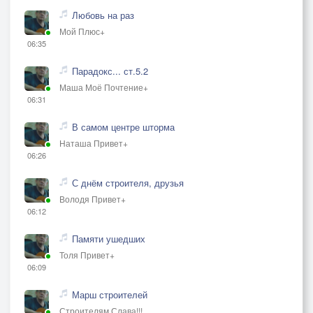
Любовь на раз
Мой Плюс+
06:35
Парадокс... ст.5.2
Маша Моё Почтение+
06:31
В самом центре шторма
Наташа Привет+
06:26
С днём строителя, друзья
Володя Привет+
06:12
Памяти ушедших
Толя Привет+
06:09
Марш строителей
Строителям Слава!!!