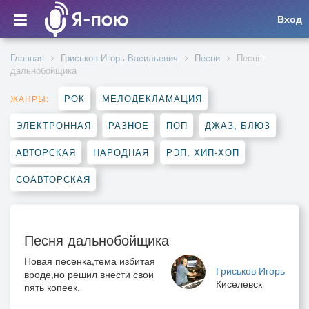
Вход
Главная
Гриськов Игорь Васильевич
Песни
Песня
дальнобойщика
РОК
МЕЛОДЕКЛАМАЦИЯ
ЖАНРЫ:
ЭЛЕКТРОННАЯ
РАЗНОЕ
ПОП
ДЖАЗ, БЛЮЗ
АВТОРСКАЯ
НАРОДНАЯ
РЭП, ХИП-ХОП
СОАВТОРСКАЯ
Песня дальнобойщика
Новая песенка,тема избитая
Гриськов Игорь
вроде,но решил внести свои
Киселевск
пять копеек.