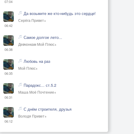
07:04
Да возьмите же кто-нибудь это сердце!
Серёга Привет+
06:42
Самое долгое лето...
Девчонкам Мой Плюс+
06:38
Любовь на раз
Мой Плюс+
06:35
Парадокс... ст.5.2
Маша Моё Почтение+
06:31
С днём строителя, друзья
Володя Привет+
06:12