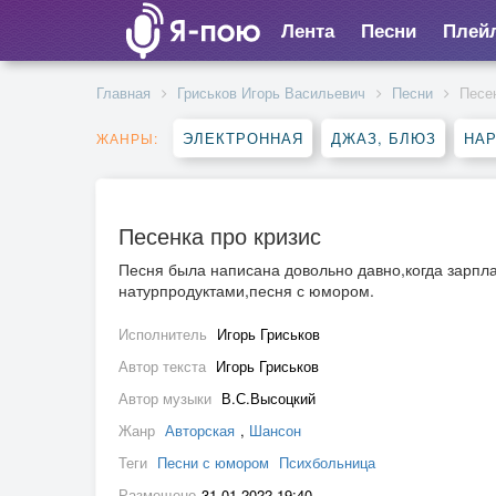
Лента
Песни
Плей
Главная
Гриськов Игорь Васильевич
Песни
Песе
ЭЛЕКТРОННАЯ
ДЖАЗ, БЛЮЗ
НА
ЖАНРЫ:
Песенка про кризис
Песня была написана довольно давно,когда зарпл
натурпродуктами,песня с юмором.
Исполнитель
Игорь Гриськов
Автор текста
Игорь Гриськов
Автор музыки
В.С.Высоцкий
Жанр
Авторская
,
Шансон
Теги
Песни с юмором
Психбольница
Размещено
31.01.2022 19:40