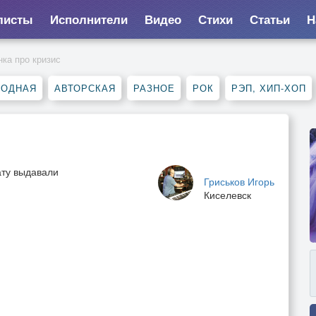
листы
Исполнители
Видео
Стихи
Статьи
Н
нка про кризис
РОДНАЯ
АВТОРСКАЯ
РАЗНОЕ
РОК
РЭП, ХИП-ХОП
ату выдавали
Гриськов Игорь
Киселевск