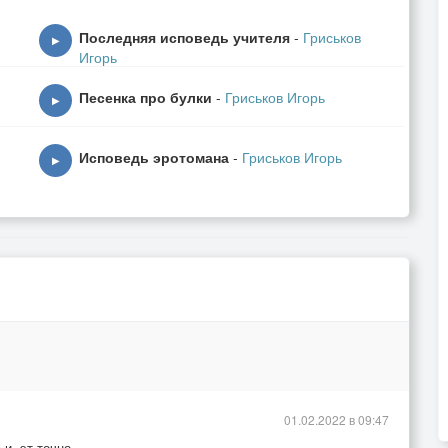
Последняя исповедь учителя
-
Гриськов
▶
Игорь
Песенка про булки
-
Гриськов Игорь
▶
Исповедь эротомана
-
Гриськов Игорь
▶
01.02.2022 в 09:47
и, эт точно.