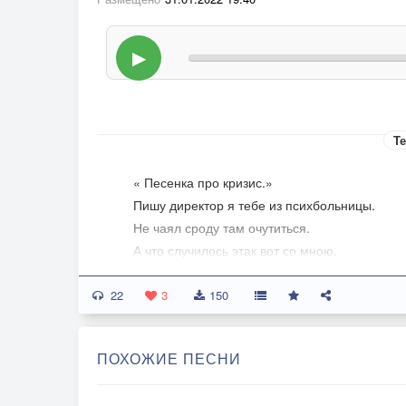
▶
Те
« Песенка про кризис.»
Пишу директор я тебе из психбольницы.
Не чаял сроду там очутиться.
А что случилось этак вот со мною,
Так это кризис тому виною.
22
О нем не ведал раньше я ни сном ,ни духом,
3
150
А тут поверил вдруг каким то слухам.
Пришел со смены я,осел, и на ночь глядя
ПОХОЖИЕ ПЕСНИ
Включаю телик,будь он неладен.
«Нам кризис с запада проник и мало шансов