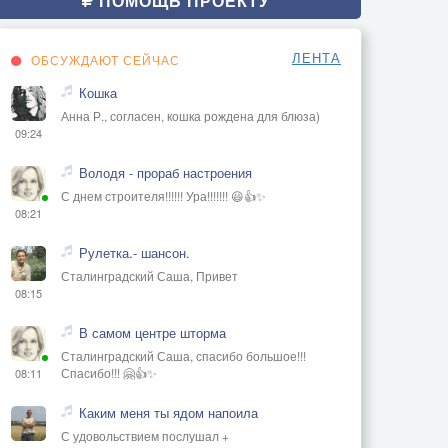
ПОМОЩЬ ПРОЕКТУ
ЛЕНТА
ОБСУЖДАЮТ СЕЙЧАС
Кошка
Анна Р., согласен, кошка рождена для блюза)
09:24
Володя - прораб настроения
С днем строителя!!!!!! Ура!!!!!!! 😃👍✨
08:21
Рулетка.- шансон.
Сталинградский Саша, Привет
08:15
В самом центре шторма
Сталинградский Саша, спасибо большое!!!
Спасибо!!! 🤗👍✨
08:11
Каким меня ты ядом напоила
С удовольствием послушал +