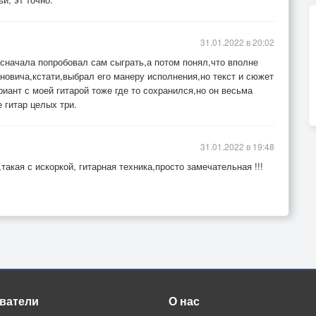
31.01.2022 в 20:02
,сначала попробовал сам сыграть,а потом понял,что вполне
овича,кстати,выбрал его манеру исполнения,но текст и сюжет
иант с моей гитарой тоже где то сохранился,но он весьма
 гитар целых три.
31.01.2022 в 19:48
акая с искоркой, гитарная техника,просто замечательная !!!
та.
!
ватели
О нас