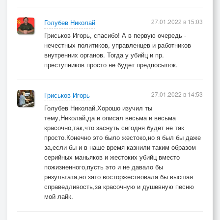
Фрагменты - воронам на корм,
27.01.2022 в 15:03
Голубев Николай
На стены, а не на погост,
Гриськов Игорь, спасибо! А в первую очередь -
На страх, на всеобший обзор!
нечестных политиков, управленцев и работников
Приводят в порядок помост.
внутренних органов. Тогда у убийц и пр.
Легко, как коровий помет,
преступников просто не будет предпосылок.
Смывается свежая кровь.
Доволен спектаклем народ,
27.01.2022 в 14:53
Гриськов Игорь
Скорей бы придти сюда вновь!
Голубев Николай.Хорошо изучил ты
тему,Николай,да и описал весьма и весьма
24. 10. 2009.
красочно,так,что заснуть сегодня будет не так
просто.Конечно это было жестоко,но я был бы даже
за,если бы и в наше время казнили таким образом
серийных маньяков и жестоких убийц вместо
пожизненного,пусть это и не давало бы
результата,но зато восторжествовала бы высшая
справедливость,за красочную и душевную песню
мой лайк.