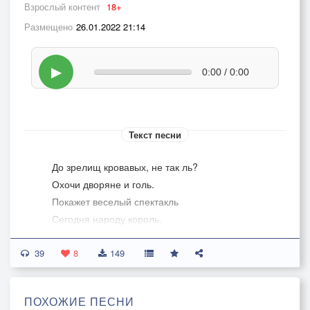
Взрослый контент
18+
Размещено
26.01.2022 21:14
▶
0:00 / 0:00
Текст песни
До зрелищ кровавых, не так ль?
Охочи дворяне и голь.
Покажет веселый спектакль
Сегодня народу король.
Мальчишкам на сон наплевать,
39
Они, еще затемно встав,
8
149
На площадь бегут, чтоб занять
Поближе к помосту места.
ПОХОЖИЕ ПЕСНИ