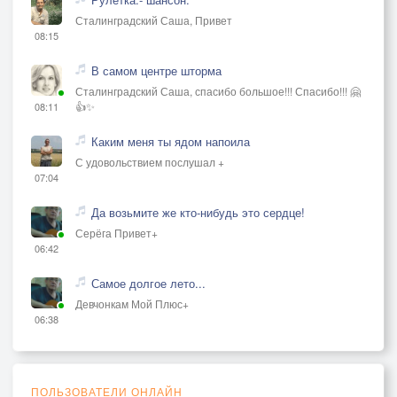
Сталинградский Саша, Привет
08:15
В самом центре шторма
Сталинградский Саша, спасибо большое!!! Спасибо!!! 🤗
👍✨
08:11
Каким меня ты ядом напоила
С удовольствием послушал +
07:04
Да возьмите же кто-нибудь это сердце!
Серёга Привет+
06:42
Самое долгое лето...
Девчонкам Мой Плюс+
06:38
ПОЛЬЗОВАТЕЛИ ОНЛАЙН