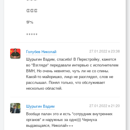
Уже ни чего не спасет,
👏👏👏
Ни милость монарха, ни бог.
Доволен? Но это не все,
💯%
Не весь еще выдавлен сок,
+++++
На все бы преступник пошел,
Остаться чтобы без башки,
Но брюхо палач распорол
27.01.2022 в 23:38
Голубев Николай
И выпустил наземь кишки.
Шурыгин Вадим, спасибо! В Перестройку, кажется
во "Взгляде" передавали интервью с исполнителем
ВМН, Но очень невнятно, чуть ли не со спины.
Ну вот и агония, что ж,
Какой-то майоришко, лицо не разглядел, слов не
Теперь истязать будем труп,
расслышал. Понял только, что обслуживает
Палач сполоснул в кадке нож,
несколько областей.
Топор его тоже не туп.
Профессионала рука
27.01.2022 в 21:20
Шурыгин Вадим
Тверда, молдец паренек,
Вообще палач это и есть "сотрудник внутренних
Бандита, как тушу телка,
органов" и наружных за одно))) Чернуха
Он на четвертины рассек.
выдающаяся, Николай+++