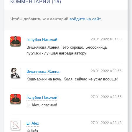
КОММЕНТАРИИ (15)
Ну что, оклемался? Вставай!
Прикованы руки к кресту.
Чтобы добавить комментарий
войдите на сайт
.
Нет шансов отправиться в рай,
Оставь голубую мечту!
Считай, ты уже не самец,
28.01.2022 в 01:03
Голубев Николай
Подходит палач-живодер,
Вишнякова Жанна , это хорошо. Бессонница
И с семенниками конец
публики - лучшая награда автору.
Отрезан и брошен в костер.
28.01.2022 в 00:56
Вишнякова Жанна
Какая ужасная боль!
Кошмарики на ночь, Коля, сейчас не усну вообще!
Вся площадь восторга полна,
Не зря пригласил нас король,
Пьянеет толпа без вина.
27.01.2022 в 23:55
Голубев Николай
Суставы колен и локтей
Lii Alex, спасибо!
Легко проскочил острый нож,
Ни рук нет, ни ног, и злодей
27.01.2022 в 23:43
Lii Alex
Чуть-чуть на Венеру похож.
👍👍👍