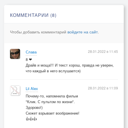
Когда всё постоянно как обычно делится на два.
КОММЕНТАРИИ (8)
Сила реакции -
Выбор не твой.
Чтобы добавить комментарий
войдите на сайт
.
Разум на фракции.
Замри и стой.
28.01.2022 в 11:45
Слава
Кадры превращаются в застывший хоровод
8 ❤
В постоянной перемотке назад или вперёд.
Драйв и моща!!! И текст хорош, правда не уверен,
Пытаясь удержать в сознании души былую песнь.
что каждый в него вслушается)
Воспоминания и планы вместо того, что есть.
Уверен, что известна вся программа наперёд.
28.01.2022 в 11:09
Lii Alex
Пока небытие своё вещание не начнёт.
Почему-то, напомнила фильм
"Клик. С пультом по жизни".
Только реакция,
Здорово!)
Действия нет.
Сюжет взрывает воображение!
👍👍👍
Если не нравится,
То есть ответ.