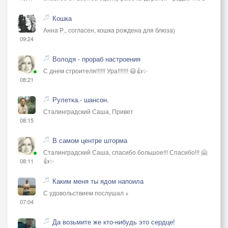
Кошка
Анна Р., согласен, кошка рождена для блюза)
09:24
Володя - прораб настроения
С днем строителя!!!!!! Ура!!!!!!! 😃👍✨
08:21
Рулетка.- шансон.
Сталинградский Саша, Привет
08:15
В самом центре шторма
Сталинградский Саша, спасибо большое!!! Спасибо!!! 🤗
👍✨
08:11
Каким меня ты ядом напоила
С удовольствием послушал +
07:04
Да возьмите же кто-нибудь это сердце!