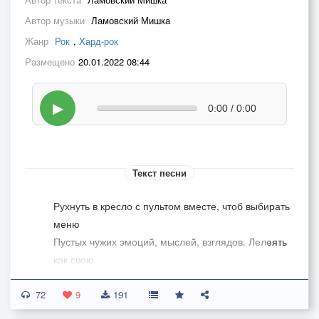
Автор музыки
Ламовский Мишка
Жанр
Рок
,
Хард-рок
Размещено
20.01.2022 08:44
▶
0:00 / 0:00
Текст песни
Рухнуть в кресло с пультом вместе, чтоб выбирать
меню
Пустых чужих эмоций, мыслей, взглядов. Лелеять
как свою
Идеологию свободы, не видя основ идей.
72
Куда идти совсем не важно, но вместе веселей.
9
191
Иллюзия владения природой - величия синдром,