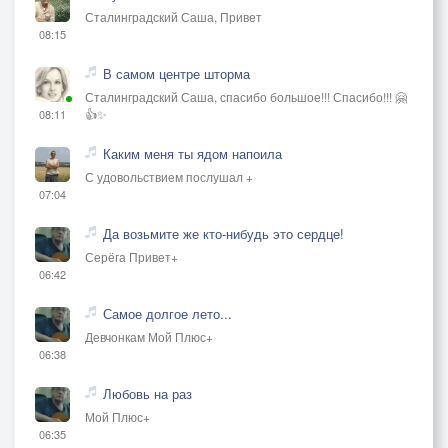
Сталинградский Саша, Привет
08:15
В самом центре шторма
Сталинградский Саша, спасибо большое!!! Спасибо!!! 🤗
👍✨
08:11
Каким меня ты ядом напоила
С удовольствием послушал +
07:04
Да возьмите же кто-нибудь это сердце!
Серёга Привет+
06:42
Самое долгое лето...
Девчонкам Мой Плюс+
06:38
Любовь на раз
Мой Плюс+
06:35