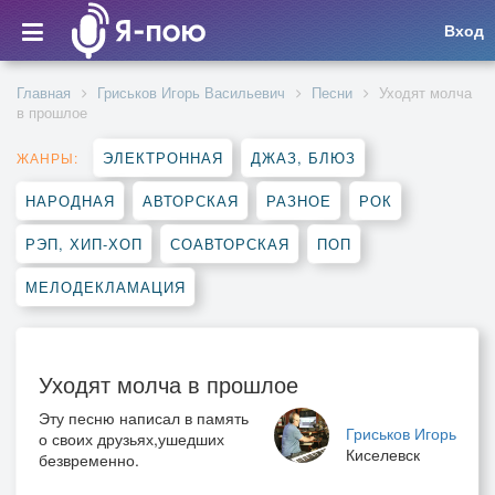
Вход
Главная
Гриськов Игорь Васильевич
Песни
Уходят молча
в прошлое
ЭЛЕКТРОННАЯ
ДЖАЗ, БЛЮЗ
ЖАНРЫ:
НАРОДНАЯ
АВТОРСКАЯ
РАЗНОЕ
РОК
РЭП, ХИП-ХОП
СОАВТОРСКАЯ
ПОП
МЕЛОДЕКЛАМАЦИЯ
Уходят молча в прошлое
Эту песню написал в память
Гриськов Игорь
о своих друзьях,ушедших
Киселевск
безвременно.