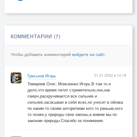
2.
И мой тебе большой привет!Сам до сих пор не
верю я,
Что из всех наших пацанов остались мы с тобой.
И каждый год на склоне лет встречаем мы с
КОММЕНТАРИИ (7)
потерями,
С самой судьбой уже давно ведя неравный бой.
Чтобы добавить комментарий
войдите на сайт
.
Совсем недавно на три дня домой заехал снова я,
Просилась так душа моя на матушкин погост!
Увидел,что вокруг меня там лица все знакомые!
21.01.2022 в 14:18
Гриськов Игорь
Лежали рядышком друзья,с которыми я рос.
Тимиряев Олег, Моисеенко Игорь.В том то и
Припев:
дело,что время летит стремительно,оно,как
Воспоминания прошлого приходят к нам
смерч,раскручивается все сильнее и
непрошено,
сильнее,засасывая в себя всех,но уносит в облака
по каким то своим алгоритмам кого то раньше,кого
Ты лезть им в душу грешную свою не запрещай!
то позже,у природы свои законы,а живем мы по
Уходят молча в прошлое друзья наши хорошие,2
законам природы.Спасибо за понимание.
раза
Сказать нам не успевшие последнее «прощай»!