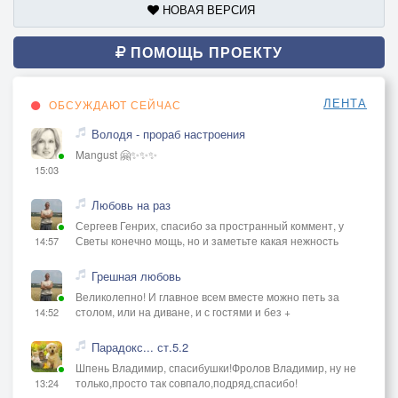
НОВАЯ ВЕРСИЯ
ПОМОЩЬ ПРОЕКТУ
ЛЕНТА
ОБСУЖДАЮТ СЕЙЧАС
Володя - прораб настроения
Mangust 🤗✨✨✨
15:03
Любовь на раз
Сергеев Генрих, спасибо за пространный коммент, у
Светы конечно мощь, но и заметьте какая нежность
14:57
Грешная любовь
Великолепно! И главное всем вместе можно петь за
столом, или на диване, и с гостями и без +
14:52
Парадокс... ст.5.2
Шпень Владимир, спасибушки!Фролов Владимир, ну не
только,просто так совпало,подряд,спасибо!
13:24