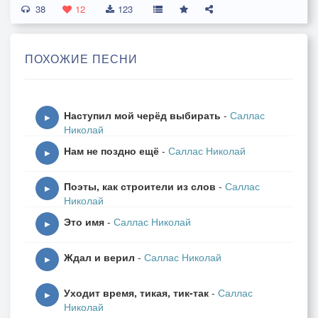
38
Буравлю взглядом монитор
12
123
И мышь ни сколько не жалею,
Листая бред и ахинею,
ПОХОЖИЕ ПЕСНИ
Обогащая кругозор.
Не утихает интерес
Наступил мой черёд выбирать
-
Саллас
К непредсказуемым моментам:
▶
Николай
Беседам, стрессам, инцидентам -
Нам не поздно ещё
-
Саллас Николай
Идёт задуманный процесс.
▶
Поэты, как строители из слов
-
Саллас
Бескрайний выбор так велик:
▶
Николай
Любых идей нагроможденье.
Это имя
-
Саллас Николай
Диктует мне воображенье
▶
Наброски мыслей в черновик.
Ждал и верил
-
Саллас Николай
▶
Настала ночь и не до сна.
Уходит время, тикая, тик-так
-
Саллас
Пришедшей музы дуновенье
▶
Николай
Несёт в полёт и вдохновенье