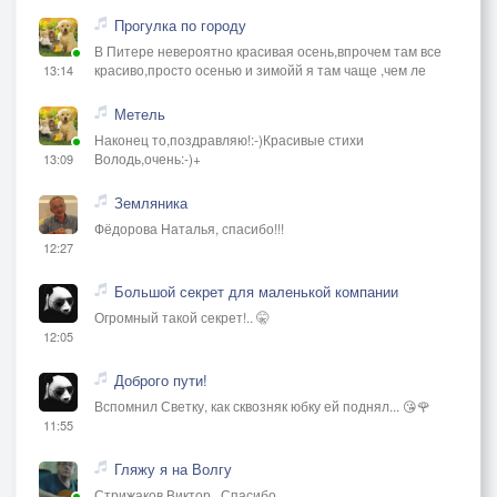
Прогулка по городу
В Питере невероятно красивая осень,впрочем там все
красиво,просто осенью и зимойй я там чаще ,чем ле
13:14
Метель
Наконец то,поздравляю!:-)Красивые стихи
Володь,очень:-)+
13:09
Земляника
Фёдорова Наталья, спасибо!!!
12:27
Большой секрет для маленькой компании
Огромный такой секрет!.. 🤫
12:05
Доброго пути!
Вспомнил Светку, как сквозняк юбку ей поднял... 😘🌹
11:55
Гляжу я на Волгу
Стрижаков Виктор , Спасибо