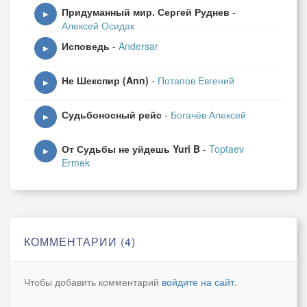
Придуманный мир. Сергей Руднев
-
▶
Алексей Осидак
Исповедь
-
Andersar
▶
Не Шекспир (Ann)
-
Потапов Евгений
▶
Судьбоносный рейс
-
Богачёв Алексей
▶
От Судьбы не уйдешь Yuri B
-
Toptaev
▶
Ermek
КОММЕНТАРИИ (4)
Чтобы добавить комментарий
войдите на сайт
.