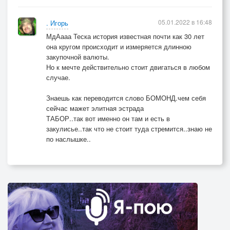
Песен у меня полно,песни все хорошие,
Но их слушать самому видно суждено.
05.01.2022 в 16:48
. Игорь
Песен у меня полно,песни все хорошие,
МдАааа Теска история известная почти как 30 лет
она кругом происходит и измеряется длинною
Но их слушать самому видно суждено.
закупочной валюты.
3.
Но к мечте действительно стоит двигаться в любом
Недавно мне приснился сон,
случае.
Что наконец то мой шансон,
Знаешь как переводится слово БОМОНД.чем себя
Разнесся по рассейскому эфиру!
сейчас мажет элитная эстрада
Но,чтобы мне звездою стать
ТАБОР..так вот именно он там и есть в
Пришлось всего то лишь продать
закулисье..так что не стоит туда стремится..знаю не
Гараж,машину,дачу и квартиру.
по наслышке..
Вам из Сибири мой привет,
Секрет мой больше не секрет,
И я вас больше утомлять не стану.
Пишу я песни много лет,но славы не было и нет,
Но песен я писать не перестану.
Припев:
Все везде разделено,все везде попилено.