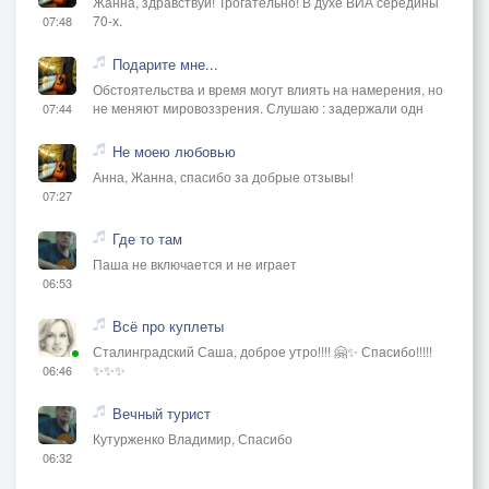
Жанна, здравствуй! Трогательно! В духе ВИА середины
70-х.
07:48
Подарите мне...
Обстоятельства и время могут влиять на намерения, но
не меняют мировоззрения. Слушаю : задержали одн
07:44
Не моею любовью
Анна, Жанна, спасибо за добрые отзывы!
07:27
Где то там
Паша не включается и не играет
06:53
Всё про куплеты
Сталинградский Саша, доброе утро!!!! 🤗✨ Спасибо!!!!!
✨✨✨
06:46
Вечный турист
Кутурженко Владимир, Спасибо
06:32