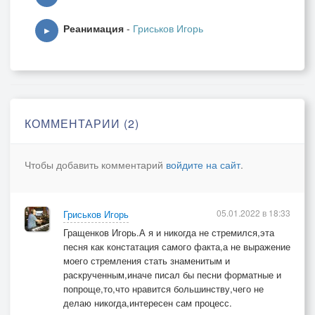
Что могу звездою стать просто не успеть.
Реанимация
-
Гриськов Игорь
▶
2.
И разбирает меня зло,
Что должен я платить бабло,
Что б мой музон на радио крутили.
Теж,у кого набит карман,
КОММЕНТАРИИ (2)
Рассейский голубой экран
В большой междусобойчик превратили.
Чтобы добавить комментарий
войдите на сайт
.
А за шансон и там и тут
Попсу,в натуре,выдают.
Его в отстой барыги превратили.
05.01.2022 в 18:33
Гриськов Игорь
И тем барыгам все равно,
Гращенков Игорь.А я и никогда не стремился,эта
Что песни полное гавно,
песня как констатация самого факта,а не выражение
Лишь бы за них прилично заплатили.
моего стремления стать знаменитым и
Припев:
раскрученным,иначе писал бы песни форматные и
попроще,то,что нравится большинству,чего не
И мечты мои давно снегом запорошены,
делаю никогда,интересен сам процесс.
Чую,судя по всему,я иду на дно.