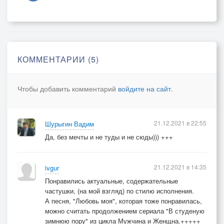
С реальностью связь ты конкретно теряешь
И снова мне пудришь мозги!
Ты нужд моих не понимаешь,
В облезлом еноте хожу!
На море свозить каждый год обещаешь,
КОММЕНТАРИИ (5)
Но врешь ты,как я погляжу!
Мне мамка сказала недаром,
Чтобы добавить комментарий
войдите на сайт
.
Что пуст от того твой карман,
Что любишь бухать ты с друзьями водяру,
А вместо работы диван!
21.12.2021 в 22:55
Шурыгин Вадим
Я с шубой и Турцией снова в обломе!
Да, без мечты и не туды и не сюды))) +++
А мысли про стройку ты брось!
Уже и не помню,когда в этом доме
Забил ты последний свой гвоздь!»
21.12.2021 в 14:35
ivgur
Проигрыш.
Понравились актуальные, содержательные
частушки, (на мой взгляд) по стилю исполнения.
3.
А песня, "Любовь моя", которая тоже понравилась,
И с видом собаки побитой
можно считать продолжением сериала "В студеную
Не лег он с женою в кровать.
зимнюю пору" из цикла Мужчина и Женщна.+++++