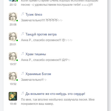
Коля приветствуем! Очень хорошо исполнил хорошую
песню - с удовольствием послушали тебя! ++++))!!!
20:12
Тузик блюз
Замечательно!!!!! 👋👋👋👋✨✨
20:08
Танцуй против ветра
Анна Р., спасибо огромное!!! 😍✨✨✨
20:01
Храм тишины
Анна Р., спасибо огромное!!! 🤗💛✨
19:57
Хранимые Богом
Замечательно!!! ✨
19:52
Да возьмите же кто-нибудь это сердце!
По мне, так вполне необычно зазвучала песня. Мне
понравился ваш кавер.
19:49