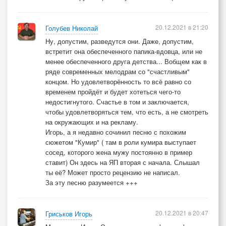
Оставил на кухне пузырь недопитый,
Отдельно ушел почивать!
20.12.2021 в 21:20
Голубев Николай
И снилось ему этой ночью
Ну, допустим, разведутся они. Даже, допустим,
Лишь только картина одна.
встретит она обеспеченного папика-вдовца, или не
Избушка,которую строить он хочет,
менее обеспеченного друга детства... Вобщем как в
А рядом с поллитрой жена!
ряде современных мелодрам со "счастливым"
А ей снился берег турецкий,
концом. Но удовлетворённость то всё равно со
временем пройдёт и будет хотеться чего-то
Как шубку приносят ей в дар!
недостигнутого. Счастье в том и заключается,
И как её Вася совсем не по детски
чтобы удовлетворяться тем, что есть, а не смотреть
Гоняет метлой янычар!
на окружающих и на рекламу.
Вот там то она,как в нирване,
Игорь, а я недавно сочинил песню с похожим
сюжетом "Кумир" ( там в роли кумира выступает
К тому ж под надежным щитом!
сосед, которого жена мужу постоянно в пример
Защитник же громко храпел на диване,
ставит) Он здесь на ЯП вторая с начала. Слышал
Упрямо достраивал дом!
ты её? Может просто рецензию не написал.
Проигрыш:
За эту песню разумеется +++
В студеную зимнюю пору,
Под Новый,по моему,год
20.12.2021 в 20:47
Гриськов Игорь
Супруги решили опять из-за ссоры