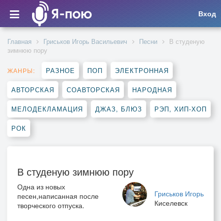
Вход
Главная
Гриськов Игорь Васильевич
Песни
В студеную
зимнюю пору
РАЗНОЕ
ПОП
ЭЛЕКТРОННАЯ
ЖАНРЫ:
АВТОРСКАЯ
СОАВТОРСКАЯ
НАРОДНАЯ
МЕЛОДЕКЛАМАЦИЯ
ДЖАЗ, БЛЮЗ
РЭП, ХИП-ХОП
РОК
В студеную зимнюю пору
Одна из новых
Гриськов Игорь
песен,написанная после
Киселевск
творческого отпуска.