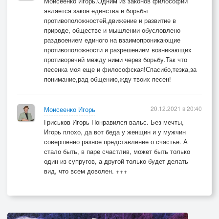
Моисеенко Игорь.Одним из законов философии
Подать в пятый раз на развод!
является закон единства и борьбы
И выла за окнами вьюга!
противоположностей,движение и развитие в
природе, обществе и мышлении обусловлено
Кричала им из темноты,
раздвоением единого на взаимопроникающие
Что сложно бывает прожить друг без друга,
противоположности и разрешением возникающих
Гораздо страшней без мечты!
противоречий между ними через борьбу.Так что
песенка моя еще и философская!Спасибо,тезка,за
понимание,рад общению,жду твоих песен!
20.12.2021 в 20:40
Моисеенко Игорь
Гриськов Игорь Понравился вальс. Без мечты,
Игорь плохо, да вот беда у женщин и у мужчин
совершенно разное представление о счастье. А
стало быть, в паре счастлив, может быть только
один из супругов, а другой только будет делать
вид, что всем доволен. +++