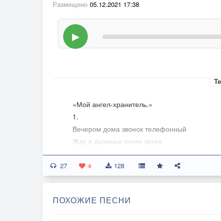
Размещено
05.12.2021 17:38
▶
Те
«Мой ангел-хранитель.»
1.
Вечером дома звонок телефонный
Жду я дыханье почти затая.
Голос любимый,до боли знакомый,
27
Снова услышу: «Привет,это я.»
4
128
Годы стремительно катятся мимо,
Счетчик мотая оставшихся дней.
ПОХОЖИЕ ПЕСНИ
И лишь любовь тонкой нитью незримой
Прочно связала с дочуркой моей.