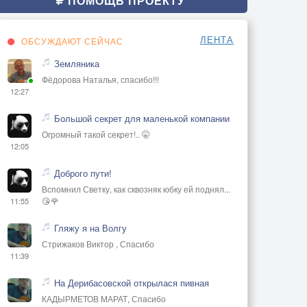
ПОМОЩЬ ПРОЕКТУ
ЛЕНТА
ОБСУЖДАЮТ СЕЙЧАС
Земляника
Фёдорова Наталья, спасибо!!!
12:27
Большой секрет для маленькой компании
Огромный такой секрет!.. 🤫
12:05
Доброго пути!
Вспомнил Светку, как сквозняк юбку ей поднял...
😘🌹
11:55
Гляжу я на Волгу
Стрижаков Виктор , Спасибо
11:39
На Дерибасовской открылася пивная
КАДЫРМЕТОВ МАРАТ, Спасибо