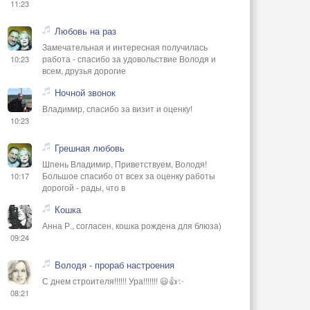
11:23
Любовь на раз
Замечательная и интересная получилась
работа - спасибо за удовольствие Володя и
10:23
всем, друзья дорогие
Ночной звонок
Владимир, спасибо за визит и оценку!
10:23
Грешная любовь
Шпень Владимир, Приветствуем, Володя!
Большое спасибо от всех за оценку работы
10:17
дорогой - рады, что в
Кошка
Анна Р., согласен, кошка рождена для блюза)
09:24
Володя - прораб настроения
С днем строителя!!!!!! Ура!!!!!!! 😃👍✨
08:21