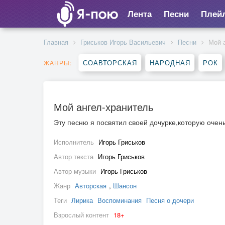
Лента
Песни
Плей
Главная
Гриськов Игорь Васильевич
Песни
Мой 
СОАВТОРСКАЯ
НАРОДНАЯ
РОК
ЖАНРЫ:
Мой ангел-хранитель
Эту песню я посвятил своей дочурке,которую очен
Исполнитель
Игорь Гриськов
Автор текста
Игорь Гриськов
Автор музыки
Игорь Гриськов
Жанр
Авторская
,
Шансон
Теги
Лирика
Воспоминания
Песня о дочери
Взрослый контент
18+